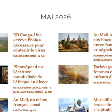
MAI 2026
RD
Congo. Une
Au Mali, 
«
trève Ebola
»
aux blocu
entre fam
nécessaire pour
et négoci
contenir le virus
MAHAMADOU BASS
COLETTE BRAECKMAN
· 29 MAI
IBRAHIMA POUDI
IShowSpeed ou
Esclavage
l’écriture
femmes e
mondialisée de
enfants d
l’Afrique en direct
NICOLAS MICHEL
PATRICK BELINGA ONDOUA, JULIETTE
REFLÉ, ALINE NANKO SAMAKÉ
· 22 MAI
Au Mali, un échec
Marseille
français, aussi
traces de 
«
capitale
LA RÉDACTION
· 15 MAI