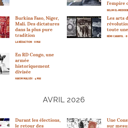
l’empire 
SELIM EL-MEDDE
Burkina Faso, Niger,
Les arts d
Mali. Des dictatures
révolutio
dans la plus pure
toute une
tradition
RÉMI CARAYOL
· 8
LA RÉDACTION
· 8 MAI
En
RD
Congo, une
armée
historiquement
divisée
HAKIM MALUDI
· 4 MAI
AVRIL 2026
Durant les élections,
Une Cons
le retour des
sur mesur