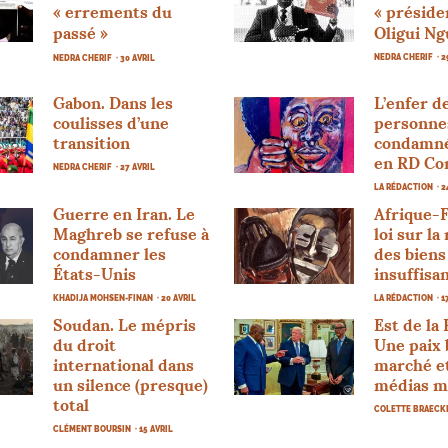
«
errements du
«
préside
passé
»
Oligui N
NEDRA CHERIF
· 
NEDRA CHERIF
· 30 AVRIL
Gabon. Dans les
L’enfer d
coulisses d’une
personne
transition
condamné
en
RD
Co
NEDRA CHERIF
· 27 AVRIL
LA RÉDACTION
· 
Guerre en Iran. Le
Afrique-
Maghreb se refuse à
loi sur la
condamner les
des biens
États-Unis
insuffisa
KHADIJA MOHSEN-FINAN
· 20 AVRIL
LA RÉDACTION
· 
Soudan. Le mépris
Est de la
du droit
Une paix
international dans
marché e
un silence (presque)
médias m
total
COLETTE BRAEC
CLÉMENT BOURSIN
· 15 AVRIL