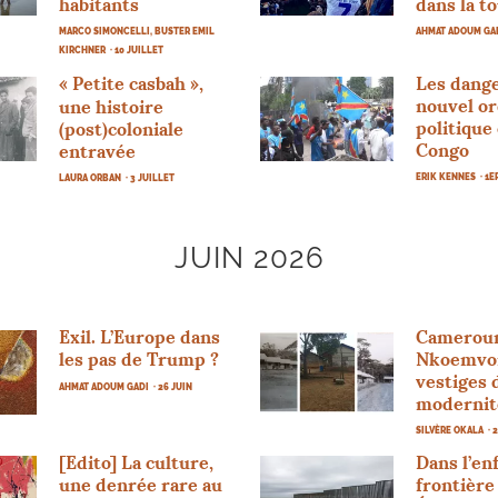
habitants
dans la 
MARCO SIMONCELLI, BUSTER EMIL
AHMAT ADOUM GA
KIRCHNER
· 10 JUILLET
«
Petite casbah
»,
Les dange
nouvel o
une histoire
politique
(post)coloniale
Congo
entravée
ERIK KENNES
· 1
LAURA ORBAN
· 3 JUILLET
JUIN 2026
Exil. L’Europe dans
Cameroun
les pas de Trump
?
Nkoemvon
vestiges 
AHMAT ADOUM GADI
· 26 JUIN
modernité
SILVÈRE OKALA
· 
[Edito] La culture,
Dans l’enf
une denrée rare au
frontière