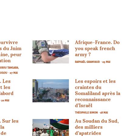
survivre
Afrique-France. Do
s du Jnim
you speak french
ine, peur
army
?
ation
RAPHAËL GRANVAUD
· 25 MAI
IROU TANGARA,
OUGOU
· 27 MAI
. Les
Les espoirs et les
t les
craintes du
’abord
Somaliland après la
reconnaissance
· 20 MAI
d’Israël
THÉOPHILE SIMON
· 18 MAI
. Sur les
Au Soudan du Sud,
la
des milliers
 de
d’apatrides