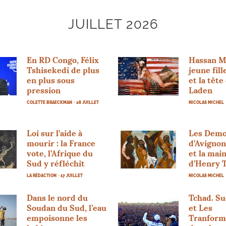
JUILLET 2026
En
RD
Congo, Félix
Hassan Mu
Tshisekedi de plus
jeune fill
en plus sous
et la têt
pression
Laden
COLETTE BRAECKMAN
· 28 JUILLET
NICOLAS MICHEL
Loi sur l’aide à
Les Demo
mourir : la France
d’Avignon
vote, l’Afrique du
et la mai
Sud y réfléchit
d’Henry T
LA RÉDACTION
· 17 JUILLET
NICOLAS MICHEL
Dans le nord du
Tchad. S
Soudan du Sud, l’eau
et Les
empoisonne les
Tranform