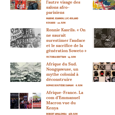
l’autre visage des
salons afro-
parisiens
MARINE JEANNIN, LUC-ROLAND
KOUASSI
· 22 JUIN
Ronnie Kasrils. «
On
ne saurait
surestimer l’audace
et le sacrifice de la
génération Soweto
»
VICTORIA BRITTAIN
· 15 JUIN
Afrique du Sud.
Nongqawuse, un
mythe colonial à
déconstruire
SOPHIE BOUTIÈRE DAMAHI
· 8 JUIN
Afrique-France. La
com d’Emmanuel
Macron vue du
Kenya
ROBERT AMALEMBA
· 1ER JUIN