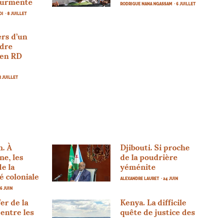
tourmente
RODRIGUE NANA NGASSAM
· 6 JUILLET
DI
· 8 JUILLET
rs d’un
rdre
 en
RD
ER JUILLET
. À
Djibouti. Si proche
e, les
de la poudrière
de la
yéménite
 coloniale
ALEXANDRE LAURET
· 24 JUIN
26 JUIN
er de la
Kenya. La difficile
 entre les
quête de justice des