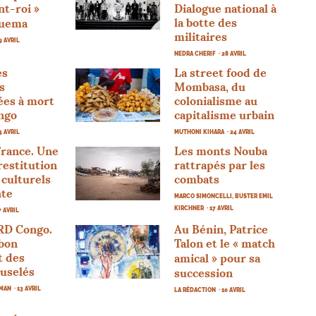
nt-roi
»
Dialogue national à
la botte des
guema
militaires
29 AVRIL
NEDRA CHERIF
· 28 AVRIL
es
La street food de
s
Mombasa, du
es à mort
colonialisme au
ngo
capitalisme urbain
24 AVRIL
MUTHONI KIHARA
· 24 AVRIL
France. Une
Les monts Nouba
 restitution
rattrapés par les
 culturels
combats
nte
MARCO SIMONCELLI, BUSTER EMIL
KIRCHNER
· 17 AVRIL
17 AVRIL
RD
Congo.
Au Bénin, Patrice
 bon
Talon et le «
match
t des
amical
» pour sa
uselés
succession
KMAN
· 13 AVRIL
LA RÉDACTION
· 10 AVRIL