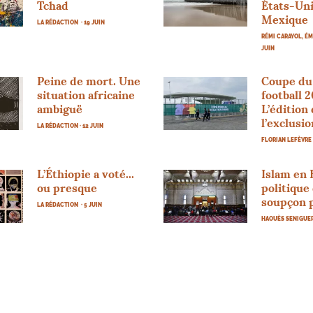
Tchad
États-Uni
Mexique
LA RÉDACTION
· 19 JUIN
RÉMI CARAYOL, É
JUIN
Peine de mort. Une
Coupe du
situation africaine
football 2
ambiguë
L’édition
l’exclusio
LA RÉDACTION
· 12 JUIN
FLORIAN LEFÈVRE
L’Éthiopie a voté...
Islam en 
ou presque
politique
soupçon 
LA RÉDACTION
· 5 JUIN
HAOUÈS SENIGUE