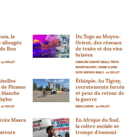
sa, la
Du Togo au Moyen-
e allongée
Orient, des réseaux
e de Ben
de traite et des vies
brisées
· 24 JUILLET
CAROLINE CHAUVET ABALO, TRUTH
REPORTING POST , PIERRE CLAVER
KUVO, MATHIEU ABALO
· 21 JUILLET
iselles
Éthiopie. Au Tigray,
 de Picasso
recrutements forcés
n blanche
et peur du retour de
aylor
la guerre
· 17 JUILLET
NADIA LESDOS
· 14 JUILLET
uccès Masra
En Afrique du Sud,
la colère sociale se
ateurs
trompe d’ennemi