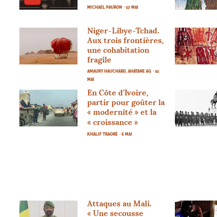
MICHAEL PAURON
· 17 MAI
Niger-Libye-Tchad.
Aux trois frontières,
une cohabitation
fragile
AMAURY HAUCHARD, AHATANE AG
· 11
MAI
En Côte d’Ivoire,
partir pour goûter la
«
modernité
» et la
«
croissance
»
KHALIF TRAORÉ
· 6 MAI
Attaques au Mali.
«
Une secousse