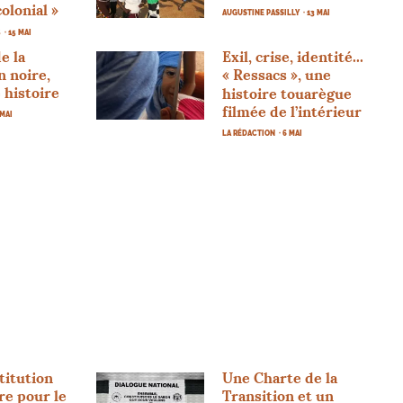
colonial
»
AUGUSTINE PASSILLY
· 13 MAI
B
· 15 MAI
e la
Exil, crise, identité...
n noire,
«
Ressacs
», une
 histoire
histoire touarègue
filmée de l’intérieur
 MAI
LA RÉDACTION
· 6 MAI
titution
Une Charte de la
e pour le
Transition et un