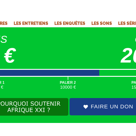
VRES
LES ENTRETIENS
LES ENQUÊTES
LES SONS
LES SÉR
ÉS
 €
2
|
R 1
PALIER 2
PA
 €
10000 €
1
FAIRE UN DON