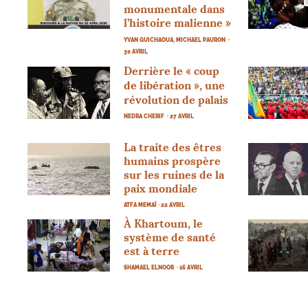
monumentale dans
l’histoire malienne
»
YVAN GUICHAOUA, MICHAEL PAURON
·
30 AVRIL
Derrière le «
coup
de libération
», une
révolution de palais
NEDRA CHERIF
· 27 AVRIL
La traite des êtres
humains prospère
sur les ruines de la
paix mondiale
ATFA MEMAÏ
· 22 AVRIL
À Khartoum, le
système de santé
est à terre
SHAMAEL ELNOOR
· 16 AVRIL