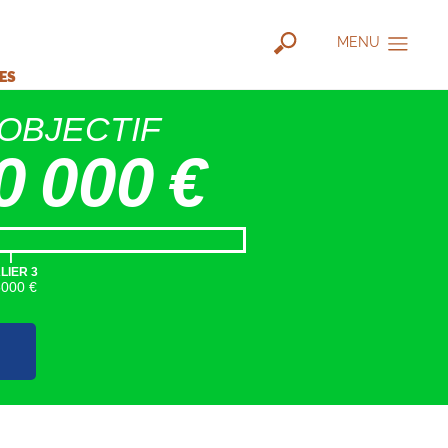
MENU
IES
OBJECTIF
0 000 €
|
LIER 3
5000 €