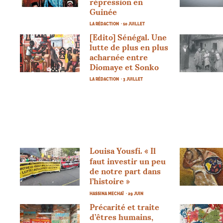
répression en
Guinée
LA RÉDACTION
· 10 JUILLET
[Edito] Sénégal. Une
lutte de plus en plus
acharnée entre
Diomaye et Sonko
LA RÉDACTION
· 3 JUILLET
Louisa Yousfi. «
Il
faut investir un peu
de notre part dans
l’histoire
»
HASSINA MECHAÏ
· 29 JUIN
Précarité et traite
d’êtres humains,