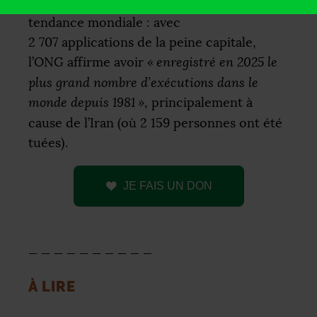
africain se singularise par rapport à la
tendance mondiale : avec
2 707 applications de la peine capitale,
l’
ONG
affirme avoir
«
enregistré en 2025 le
plus grand nombre d’exécutions dans le
monde depuis 1981
»
, principalement à
cause de l’Iran (où 2 159 personnes ont été
tuées).
JE
FAIS
UN
DON
_ _ _ _ _ _ _ _ _ _
À
LIRE