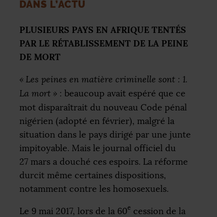
DANS
L’
ACTU
PLUSIEURS
PAYS
EN
AFRIQUE
TENT
ÉS
PAR
LE
RÉ
TABLISSEMENT
DE
LA
PEINE
DE
MORT
«
Les peines en matière criminelle sont : 1.
La mort
»
: beaucoup avait espéré que ce
mot disparaîtrait du nouveau Code pénal
nigérien (adopté en février), malgré la
situation dans le pays dirigé par une junte
impitoyable. Mais le journal officiel du
27 mars a douché ces espoirs. La réforme
durcit même certaines dispositions,
notamment contre les homosexuels.
e
Le 9 mai 2017, lors de la 60
cession de la