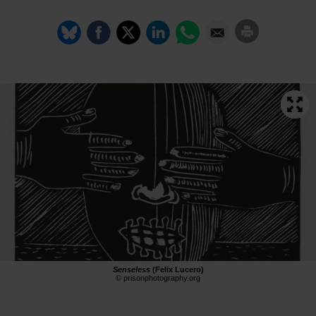
Senseless
(Felix Lucero)
© prisonphotography.org