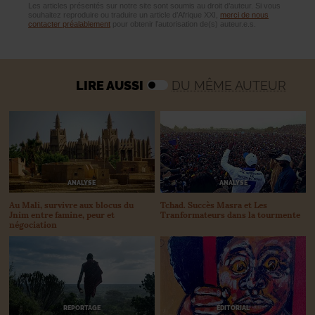
Les articles présentés sur notre site sont soumis au droit d’auteur. Si vous
souhaitez reproduire ou traduire un article d’Afrique XXI,
merci de nous
contacter préalablement
pour obtenir l’autorisation de(s) auteur.e.s.
LIRE AUSSI
DU MÊME AUTEUR
ANALYSE
ANALYSE
Au Mali, survivre aux blocus du
Tchad. Succès Masra et Les
Jnim entre famine, peur et
Tranformateurs dans la tourmente
négociation
REPORTAGE
ÉDITORIAL