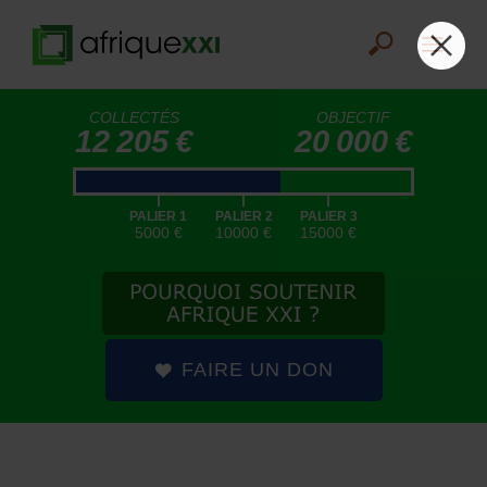
COLLECTÉS
OBJECTIF
12 205 €
20 000 €
|
|
|
PALIER 1
PALIER 2
PALIER 3
5000 €
10000 €
15000 €
FAIRE UN DON