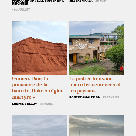
MARCO SIMONCELLI, BUSTER EMIL
SILVÈRE OKALA
· 26 JUIN
KIRCHNER
· 10 JUILLET
Guinée. Dans la
La justice kényane
poussière de la
libère les semences et
bauxite, Boké «
région
les paysans
martyre
»
ROBERT AMALEMBA
· 27 FÉVRIER
LUDIVINE BLAZY
· 30 MARS