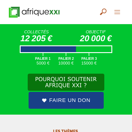
COLLECTÉS
OBJECTIF
12 205 €
20 000 €
|
|
|
PALIER 1
PALIER 2
PALIER 3
5000 €
10000 €
15000 €
FAIRE UN DON
LES THÈMES