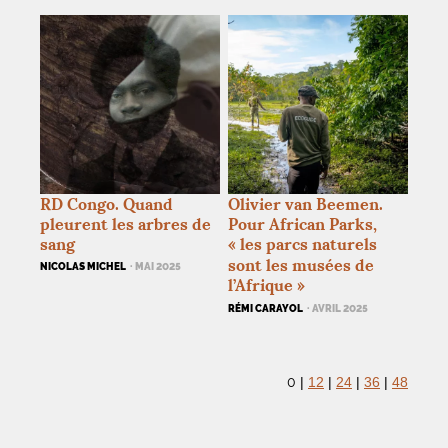
RD
Congo. Quand
Olivier van Beemen.
pleurent les arbres de
Pour African Parks,
sang
«
les parcs naturels
sont les musées de
NICOLAS MICHEL
· MAI 2025
l’Afrique
»
RÉMI CARAYOL
· AVRIL 2025
0
|
12
|
24
|
36
|
48