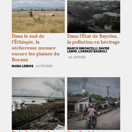
Dans le sud de
Dans l’État de Bayelsa,
l’Éthiopie, la
la pollution en héritage
sécheresse menace
MARCO SIMONCELLI, DAVIDE
LEMMI, LORENZO BAGNOLI
encore les plaines du
· 21 JANVIER
Borana
NADIA LESDOS
· 20 FÉVRIER