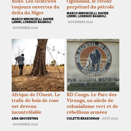
Bodo. Les cicatrices
Ogoniland, le retour
toujours ouvertes du
perpétuel du pétrole
delta du Niger
MARCO SIMONCELLI, DAVIDE
LEMMI, LORENZO BAGNOLI
MARCO SIMONCELLI, DAVIDE
LEMMI, LORENZO BAGNOLI
· NOVEMBRE 2025
· NOVEMBRE 2025
Afrique de l’Ouest. Le
RD
Congo. Le Parc des
trafic de bois de rose
Virunga, un siècle de
est devenu
colonialisme vert et de
incontrôlable
rébellions armées
AIDA GROVESTINS
COLETTE BRAECKMAN
· AOÛT 2025
· NOVEMBRE 2025