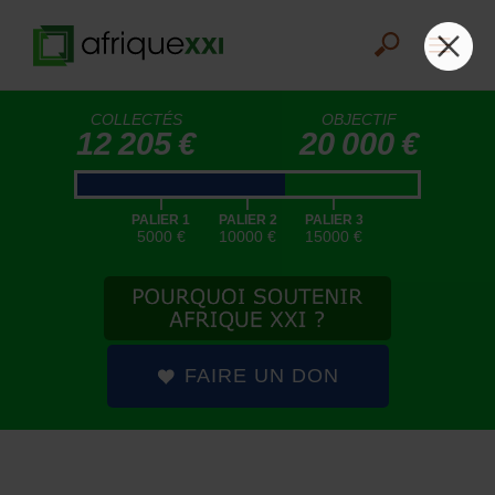
COLLECTÉS
OBJECTIF
12 205 €
20 000 €
|
|
|
PALIER 1
PALIER 2
PALIER 3
5000 €
10000 €
15000 €
FAIRE UN DON