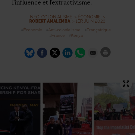
l’influence et l’extractivisme.
NÉO-COLONIALISME
>
ÉCONOMIE
>
ROBERT AMALEMBA
> 1ER JUIN 2026
Économie
Anti-colonialisme
Françafrique
France
Kenya