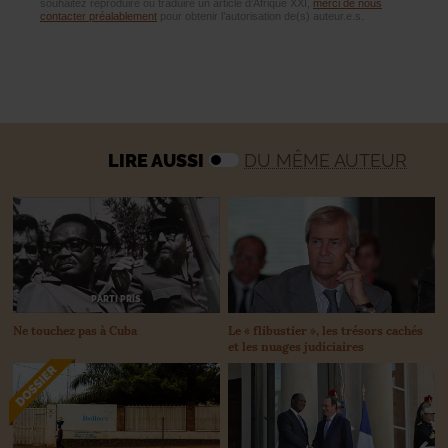
souhaitez reproduire ou traduire un article d’Afrique XXI,
merci de nous
contacter préalablement
pour obtenir l’autorisation de(s) auteur.e.s.
LIRE AUSSI
DU MÊME AUTEUR
PARTI PRIS
Ne touchez pas à Cuba
Le «
flibustier
», les trésors cachés
et les nuages judiciaires