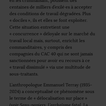
en les criminalisant, poussent des
centaines de milliers d’exilé
·
es à accepter
des conditions de travail dégradées. Plus
«
dociles
», ils et elles se font exploiter.
Cette situation entretient une
«
concurrence
» déloyale sur le marché du
travail local mais, surtout, enrichit les
commanditaires, y compris des
compagnies du
CAC
40 qui ne sont jamais
sanctionnées pour avoir eu recours à ce
«
travail dissimulé
» via une multitude de
sous-traitants.
L’anthropologue Emmanuel Terray (1935-
2024) a conceptualisé ce phénomène sous
le terme de «
délocalisation sur place
»
(voir
Sans-papiers. L’archaïsme fatal
, La