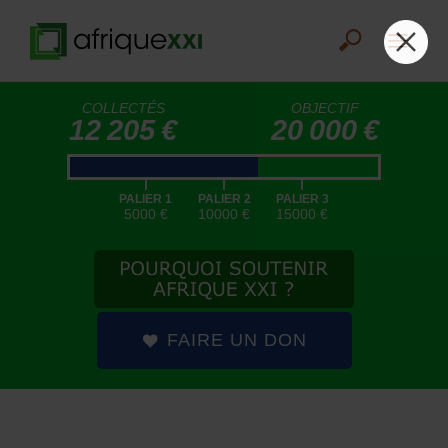
COLLECTÉS
OBJECTIF
12 205 €
20 000 €
|
|
|
PALIER 1
PALIER 2
PALIER 3
5000 €
10000 €
15000 €
FAIRE UN DON