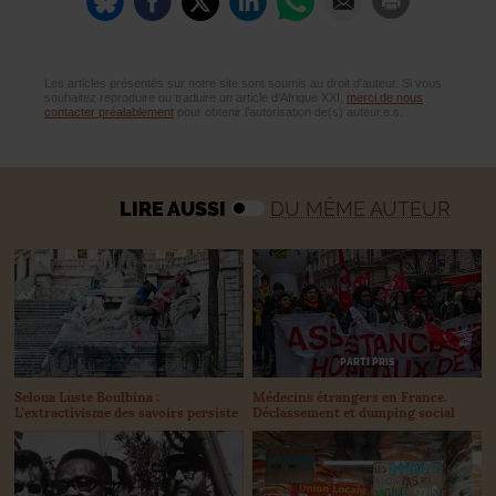
Les articles présentés sur notre site sont soumis au droit d’auteur. Si vous
souhaitez reproduire ou traduire un article d’Afrique XXI,
merci de nous
contacter préalablement
pour obtenir l’autorisation de(s) auteur.e.s.
LIRE AUSSI
DU MÊME AUTEUR
PARTI PRIS
Seloua Luste Boulbina :
Médecins étrangers en France.
L’extractivisme des savoirs persiste
Déclassement et dumping social