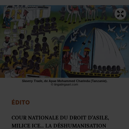
Slavery Trade
, de Apae Mohammed Charinda (Tanzanie).
© tingatingaart.com
É
DITO
COUR
NATIONALE
DU
DROIT
D’
ASILE
,
MILICE
ICE
...
LA
DÉ
SHUMANISATION