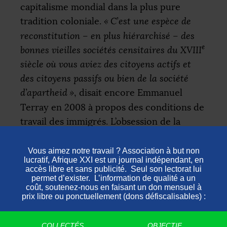
capitalisme mondial dans la plus pure
tradition coloniale.
«
C’est une espèce de
reconstitution – en plus hiérarchisé – des
e
bonnes vieilles sociétés censitaires du
XVIII
siècle où vous aviez des citoyens actifs et
des citoyens passifs ou bien de la société
d’apartheid
»
, disait encore Emmanuel
Terray en 2008 à propos des conditions de
travail des immigrés. L’obsession de la
chasse aux «
clandestins
» maintient ces
derniers
«
dans la terreur d’être arrêtés, [les
obligent] à se cacher, à raser les murs et à
ne pas faire de bruit
»
.
Beaucoup d’entre elles et d’entre eux ont
pourtant surmonté des épreuves
COLLECTÉS
OBJECTIF