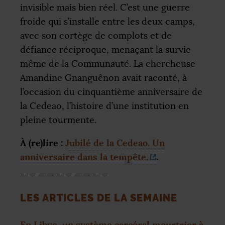
invisible mais bien réel. C’est une guerre
froide qui s’installe entre les deux camps,
avec son cortège de complots et de
défiance réciproque, menaçant la survie
même de la Communauté. La chercheuse
Amandine Gnanguênon avait raconté, à
l’occasion du cinquantième anniversaire de
la Cedeao, l’histoire d’une institution en
pleine tourmente.
À (re)lire :
Jubilé de la Cedeao. Un
anniversaire dans la tempête.
.
_ _ _ _ _ _ _ _ _ _
LES
ARTICLES
DE
LA
SEMAINE
En Libye, un système carcéral meurtrier à