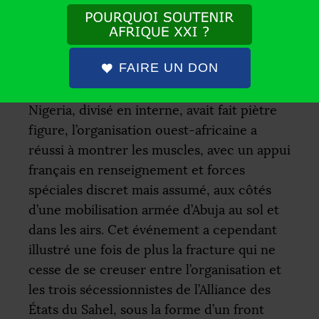
succès, au Bénin, contre la tentative de
coup d’État finalement déjouée conduite
par des officiers de ce pays le 7 décembre.
FAIRE UN DON
À l’inverse des tergiversations d’il y a deux
ans contre le Niger, dans lesquelles le
Nigeria, divisé en interne, avait fait piètre
figure, l’organisation ouest-africaine a
réussi à montrer les muscles, avec un appui
français en renseignement et forces
spéciales discret mais assumé, aux côtés
d’une mobilisation armée d’Abuja au sol et
dans les airs. Cet événement a cependant
illustré une fois de plus la fracture qui ne
cesse de se creuser entre l’organisation et
les trois sécessionnistes de l’Alliance des
États du Sahel, sous la forme d’un front