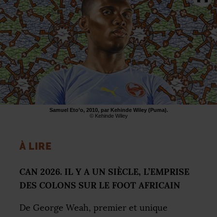
Samuel Eto’o, 2010, par Kehinde Wiley (Puma).
© Kehinde Wiley
À
LIRE
CAN
2026.
IL
Y A
UN
SI
È
CLE
, L’
EMPRISE
DES
COLONS
SUR
LE
FOOT
AFRICAIN
De George Weah, premier et unique