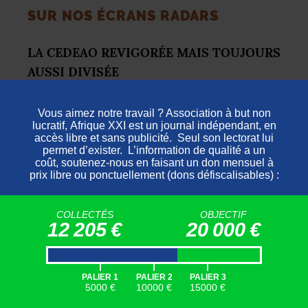
SUR
NOS
É
CRANS
RADARS
LA
CEDEAO
REVIGOR
ÉE
MAIS
TOUJOURS
AUSSI
DIVIS
ÉE
SOUTENEZ AFRIQUE XXI
AFRIQUE XXI EST UN MÉDIA
GRATUIT ET SANS PUBLICITÉ
.
VOUS POUVEZ
NOUS SOUTENIR
EN FAISANT
UN DON
DÉFISCALISÉ
.
FAIRE UN DON
COLLECTÉS
OBJECTIF
12 205 €
20 000 €
Réunie en sommet des chefs d’État
|
|
|
dimanche à Abuja, la Cedeao s’est félicitée
PALIER 1
PALIER 2
PALIER 3
5000 €
10000 €
15000 €
de son intervention militaire couronnée de