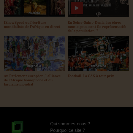
ANALYSE
IShowSpeed ou l’écriture
En Seine-Saint-Denis, les élu
·
es
mondialisée de l’Afrique en direct
municipaux sont ils représentatifs
de la population
?
ÉDITORIAL
REPORTAGE
Au Parlement européen, l’alliance
Football. La
CAN
à tout prix
de l’Afrique homophobe et du
fascisme mondial
Qui sommes-nous
?
Pourquoi ce site
?