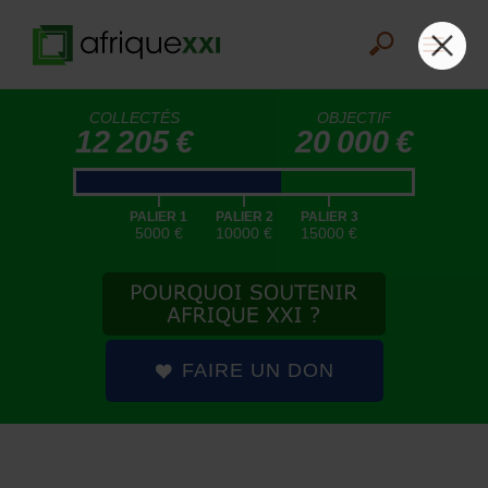
COLLECTÉS
OBJECTIF
12 205 €
20 000 €
|
|
|
PALIER 1
PALIER 2
PALIER 3
5000 €
10000 €
15000 €
FAIRE UN DON