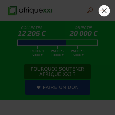
COLLECTÉS
OBJECTIF
12 205 €
20 000 €
|
|
|
PALIER 1
PALIER 2
PALIER 3
5000 €
10000 €
15000 €
FAIRE UN DON