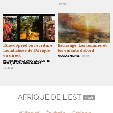
· 27 MAI
IShowSpeed ou l’écriture
Esclavage. Les femmes et
mondialisée de l’Afrique
les enfants d’abord
en direct
NICOLAS MICHEL
· 20 MAI
PATRICK BELINGA ONDOUA, JULIETTE
REFLÉ, ALINE NANKO SAMAKÉ
· 22 MAI
AFRIQUE DE L’EST
+ PLUS