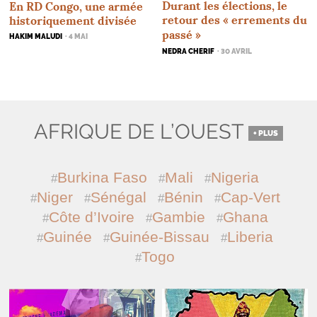
Durant les élections, le
En
RD
Congo, une armée
retour des «
errements du
historiquement divisée
passé
»
HAKIM MALUDI
· 4 MAI
NEDRA CHERIF
· 30 AVRIL
AFRIQUE DE L’OUEST
+ PLUS
Burkina Faso
Mali
Nigeria
Niger
Sénégal
Bénin
Cap-Vert
Côte d’Ivoire
Gambie
Ghana
Guinée
Guinée-Bissau
Liberia
Togo