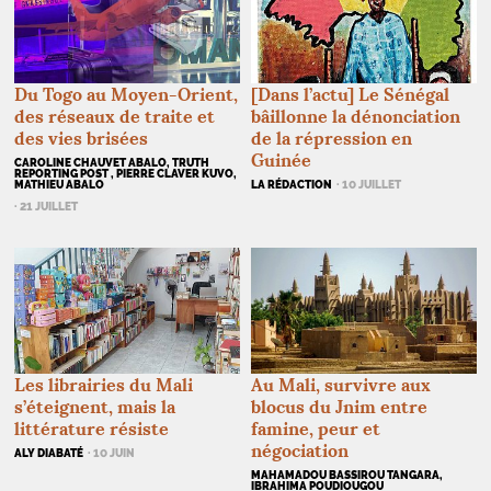
Du Togo au Moyen-Orient,
[Dans l’actu] Le Sénégal
des réseaux de traite et
bâillonne la dénonciation
des vies brisées
de la répression en
Guinée
CAROLINE CHAUVET ABALO, TRUTH
REPORTING POST , PIERRE CLAVER KUVO,
MATHIEU ABALO
LA RÉDACTION
· 10 JUILLET
· 21 JUILLET
Au Mali, survivre aux
Les librairies du Mali
blocus du Jnim entre
s’éteignent, mais la
famine, peur et
littérature résiste
négociation
ALY DIABATÉ
· 10 JUIN
MAHAMADOU BASSIROU TANGARA,
IBRAHIMA POUDIOUGOU