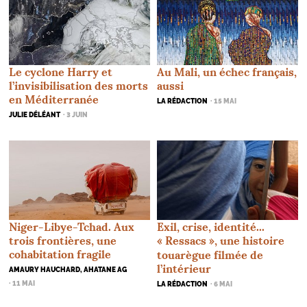
Au Mali, un échec français,
Le cyclone Harry et
aussi
l’invisibilisation des morts
en Méditerranée
LA RÉDACTION
· 15 MAI
JULIE DÉLÉANT
· 3 JUIN
Niger-Libye-Tchad. Aux
Exil, crise, identité...
trois frontières, une
«
Ressacs
», une histoire
cohabitation fragile
touarègue filmée de
l’intérieur
AMAURY HAUCHARD, AHATANE AG
· 11 MAI
LA RÉDACTION
· 6 MAI