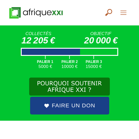
COLLECTÉS
OBJECTIF
12 205 €
20 000 €
|
|
|
PALIER 1
PALIER 2
PALIER 3
5000 €
10000 €
15000 €
FAIRE UN DON