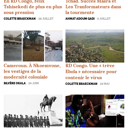
En
RD
Congo, Félix
Tchad. Succès Masra et
Tshisekedi de plus en plus
Les Tranformateurs dans
sous pression
la tourmente
COLETTE BRAECKMAN
· 28 JUILLET
AHMAT ADOUM GADI
· 8 JUILLET
Cameroun. À Nkoemvone,
RD
Congo. Une «
trève
les vestiges de la
Ebola
» nécessaire pour
modernité coloniale
contenir le virus
SILVÈRE OKALA
· 26 JUIN
COLETTE BRAECKMAN
· 29 MAI