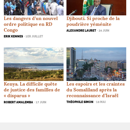
Les dangers d’un nouvel
Djibouti. Si proche de la
ordre politique en
RD
poudrière yéménite
Congo
ALEXANDRE LAURET
· 24 JUIN
ERIK KENNES
· 1ER JUILLET
Kenya. La difficile quête
Les espoirs et les craintes
de justice des familles de
du Somaliland après la
«
disparus
»
reconnaissance d’Israël
THÉOPHILE SIMON
· 18 MAI
ROBERT AMALEMBA
· 17 JUIN