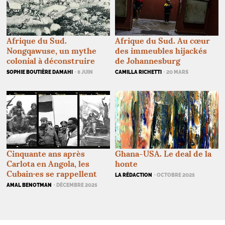
Afrique du Sud. Au cœur
Afrique du Sud.
des immeubles hijackés
Nongqawuse, un mythe
de Johannesburg
colonial à déconstruire
CAMILLA RICHETTI
· 20 MARS
SOPHIE BOUTIÈRE DAMAHI
· 8 JUIN
Cinquante ans après
Ghana-
USA
. Le deal de la
Carlota en Angola, les
honte
Cubain
·
es se rappellent
LA RÉDACTION
· OCTOBRE 2025
AMAL BENOTMAN
· DÉCEMBRE 2025