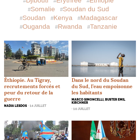
Djibouti
Érythrée
Éthiopie
Somalie
Soudan du Sud
Soudan
Kenya
Madagascar
Ouganda
Rwanda
Tanzanie
Éthiopie. Au Tigray,
Dans le nord du Soudan
recrutements forcés et
du Sud, l’eau empoisonne
peur du retour de la
les habitants
guerre
MARCO SIMONCELLI, BUSTER EMIL
KIRCHNER
NADIA LESDOS
· 14 JUILLET
· 10 JUILLET