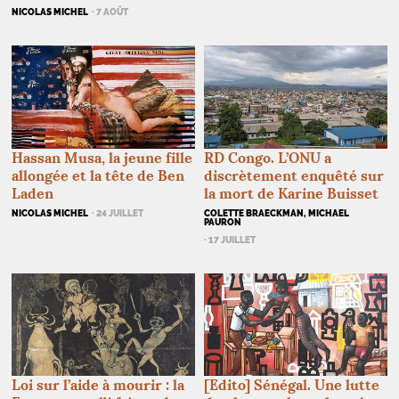
NICOLAS MICHEL
· 7 AOÛT
RD
Congo. L’
ONU
a
Hassan Musa, la jeune fille
discrètement enquêté sur
allongée et la tête de Ben
la mort de Karine Buisset
Laden
COLETTE BRAECKMAN, MICHAEL
NICOLAS MICHEL
· 24 JUILLET
PAURON
· 17 JUILLET
[Edito] Sénégal. Une lutte
Loi sur l’aide à mourir : la