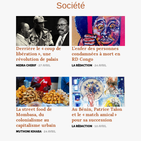
Société
Derrière le «
coup de
L’enfer des personnes
libération
», une
condamnées à mort en
révolution de palais
RD
Congo
NEDRA CHERIF
· 27 AVRIL
LA RÉDACTION
· 24 AVRIL
La street food de
Au Bénin, Patrice Talon
Mombasa, du
et le «
match amical
»
colonialisme au
pour sa succession
capitalisme urbain
LA RÉDACTION
· 10 AVRIL
MUTHONI KIHARA
· 24 AVRIL