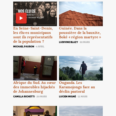
En Seine-Saint-Denis,
Guinée. Dans la
les élu
·
es municipaux
poussière de la bauxite,
sont ils représentatifs
Boké «
région martyre
»
de la population
?
LUDIVINE BLAZY
· 30 MARS
MICHAEL PAURON
· 4 AVRIL
Afrique du Sud. Au cœur
Ouganda. Les
des immeubles hijackés
Karamojongs face au
de Johannesburg
déclin pastoral
CAMILLA RICHETTI
· 20 MARS
LUCIEN MIGNÉ
· 11 MARS