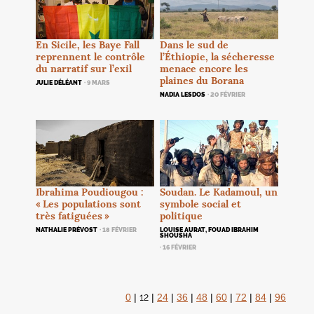
En Sicile, les Baye Fall
Dans le sud de
reprennent le contrôle
l’Éthiopie, la sécheresse
du narratif sur l’exil
menace encore les
plaines du Borana
JULIE DÉLÉANT
· 9 MARS
NADIA LESDOS
· 20 FÉVRIER
Ibrahima Poudiougou :
Soudan. Le Kadamoul, un
«
Les populations sont
symbole social et
très fatiguées
»
politique
NATHALIE PRÉVOST
· 18 FÉVRIER
LOUISE AURAT, FOUAD IBRAHIM
SHOUSHA
· 16 FÉVRIER
12
0
|
|
24
|
36
|
48
|
60
|
72
|
84
|
96