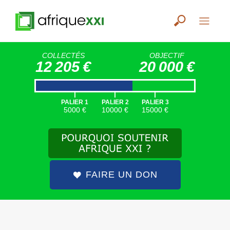
COLLECTÉS
OBJECTIF
12 205 €
20 000 €
|
|
|
PALIER 1
PALIER 2
PALIER 3
5000 €
10000 €
15000 €
FAIRE UN DON