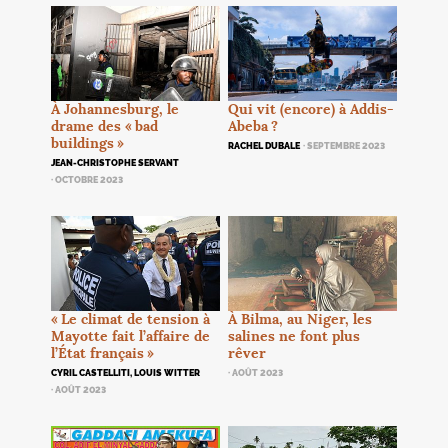
Qui vit (encore) à Addis-
À Johannesburg, le
Abeba
?
drame des «
bad
buildings
»
RACHEL DUBALE
· SEPTEMBRE 2023
JEAN-CHRISTOPHE SERVANT
· OCTOBRE 2023
«
Le climat de tension à
À Bilma, au Niger, les
Mayotte fait l’affaire de
salines ne font plus
l’État français
»
rêver
CYRIL CASTELLITI, LOUIS WITTER
· AOÛT 2023
· AOÛT 2023