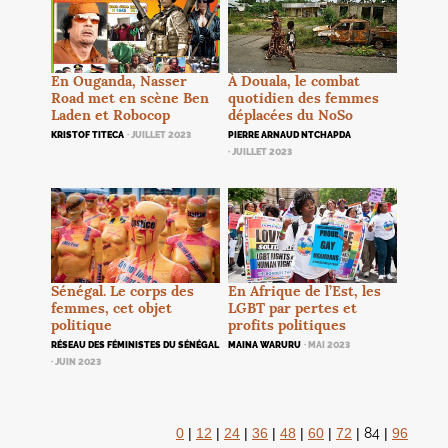
En Ouganda, Nasser
À Douala, le combat
Road met en scène Ben
quotidien des femmes
Laden et Robocop
déplacées du NoSo
KRISTOF TITECA
· JUILLET 2023
PIERRE ARNAUD NTCHAPDA
· JUILLET 2023
Sénégal. Le corps des
En Afrique de l’Est, les
femmes, cet objet
LGBT
par pertes et
politique
profits politiques
RÉSEAU DES FÉMINISTES DU SÉNÉGAL
MAINA WARURU
· MAI 2023
· JUIN 2023
84
0
|
12
|
24
|
36
|
48
|
60
|
72
|
|
96