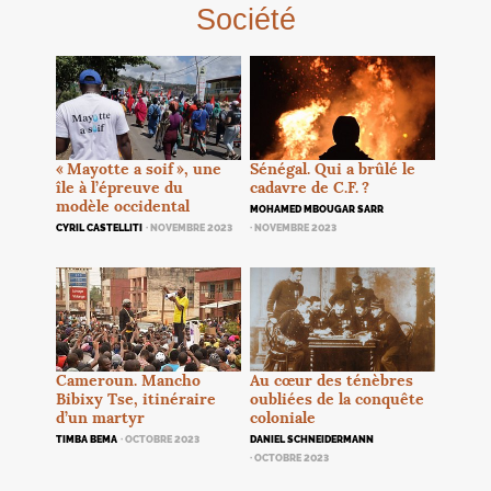
Société
Sénégal. Qui a brûlé le
«
Mayotte a soif
», une
cadavre de C.F.
?
île à l’épreuve du
modèle occidental
MOHAMED MBOUGAR SARR
· NOVEMBRE 2023
CYRIL CASTELLITI
· NOVEMBRE 2023
Au cœur des ténèbres
Cameroun. Mancho
oubliées de la conquête
Bibixy Tse, itinéraire
coloniale
d’un martyr
DANIEL SCHNEIDERMANN
TIMBA BEMA
· OCTOBRE 2023
· OCTOBRE 2023