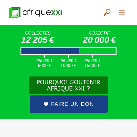
COLLECTÉS
OBJECTIF
12 205 €
20 000 €
|
|
|
PALIER 1
PALIER 2
PALIER 3
5000 €
10000 €
15000 €
FAIRE UN DON