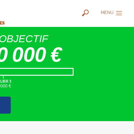
MENU
IES
OBJECTIF
0 000 €
|
LIER 3
5000 €