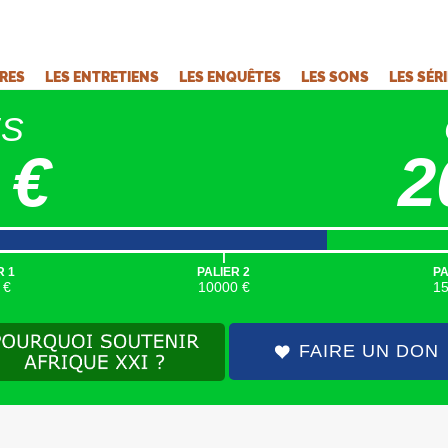
VRES
LES ENTRETIENS
LES ENQUÊTES
LES SONS
LES SÉR
ÉS
 €
2
|
R 1
PALIER 2
PA
 €
10000 €
1
FAIRE UN DON