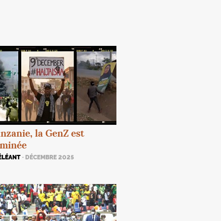
nzanie, la GenZ est
rminée
ÉLÉANT
· DÉCEMBRE 2025