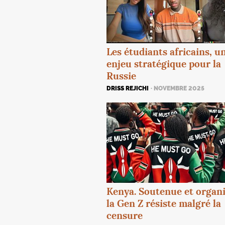
Les étudiants africains, u
enjeu stratégique pour la
Russie
DRISS REJICHI
· NOVEMBRE 2025
Kenya. Soutenue et organi
la Gen Z résiste malgré la
censure