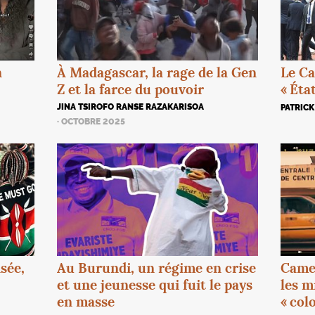
n
À Madagascar, la rage de la Gen
Le C
Z et la farce du pouvoir
«
Éta
JINA TSIROFO RANSE RAZAKARISOA
PATRIC
· OCTOBRE 2025
Au Burundi, un régime en crise
Came
sée,
et une jeunesse qui fuit le pays
les m
en masse
«
colo