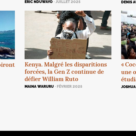
ERIC NDUWAYO
· JUILLET 2025
DENIS 
Kenya. Malgré les disparitions
«
Coc
oiront
forcées, la Gen Z continue de
une o
défier William Ruto
étudi
MAINA WARURU
· FÉVRIER 2025
JOSHUA