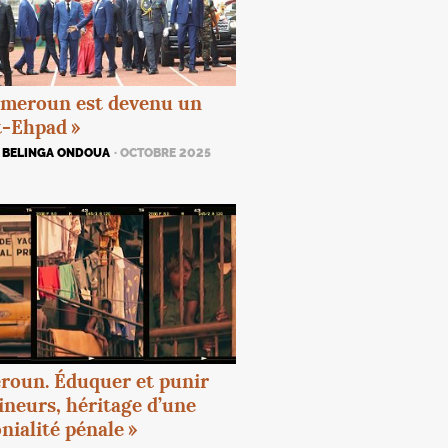
ameroun est devenu un
t-Ehpad
»
K BELINGA ONDOUA
· OCTOBRE 2025
roun. Éduquer et punir
ineurs, héritage d’une
nialité pénale
»