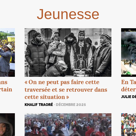
Jeunesse
En Ta
ans
«
On ne peut pas faire cette
déte
rtain
traversée et se retrouver dans
cette situation
»
JULIE D
KHALIF TRAORÉ
· DÉCEMBRE 2025