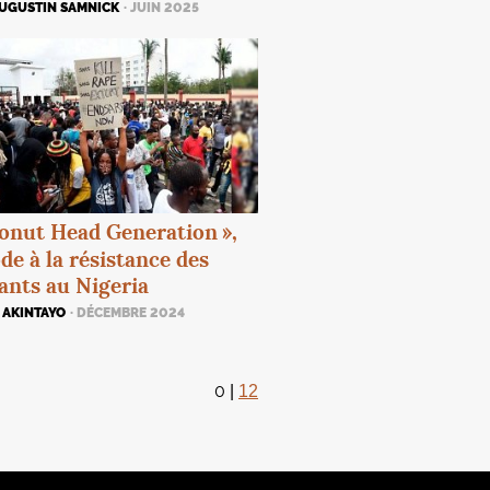
AUGUSTIN SAMNICK
· JUIN 2025
onut Head Generation
»,
de à la résistance des
ants au Nigeria
 AKINTAYO
· DÉCEMBRE 2024
0
|
12