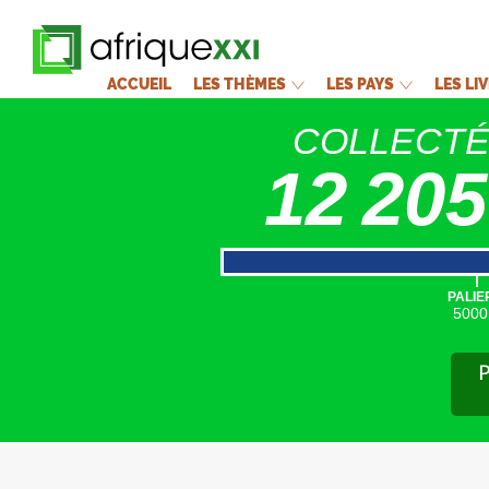
ACCUEIL
LES THÈMES
LES PAYS
LES LI
COLLECT
12 205
|
PALIE
5000