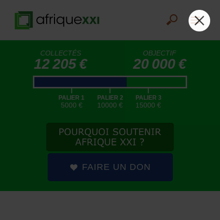
COLLECTÉS
OBJECTIF
12 205 €
20 000 €
|
|
|
PALIER 1
PALIER 2
PALIER 3
5000 €
10000 €
15000 €
FAIRE UN DON