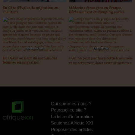
En Côte d’Ivoire, la migration en
Médecins étrangers en France.
chantant
Déclassement et dumping social
TÉMOIGNAGE
ENTRETIEN
De Dakar au bout du monde, des
«
On ne peut pas faire cette traversée
femmes en migration
et se retrouver dans cette situation
»
Qui sommes-nous
?
Pourquoi ce site
?
La lettre d’information
Soutenez Afrique
XXI
Proposer des articles