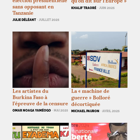
élection présidentielle
qu’on dit sur l’Europe
»
sans opposant en
KHALIF TRAORÉ
· JUIN 2025
Tanzanie
JULIE DÉLÉANT
· JUILLET 2025
Les artistes du
La «
machine de
Burkina Faso à
guerre
» Bolloré
l’épreuve de la censure
décortiquée
OMAR NOAGA YAMÉOGO
· MAI 2025
MICHAEL PAURON
· AVRIL 2025