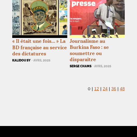
«
Il était une fois…
» La
Journalisme au
Burkina Faso : se
BD
française au service
soumettre ou
des dictatures
disparaître
KALIDOU SY
· AVRIL 2025
SERGE CHAMS
· AVRIL 2025
0
|
12
|
24
|
36
|
48