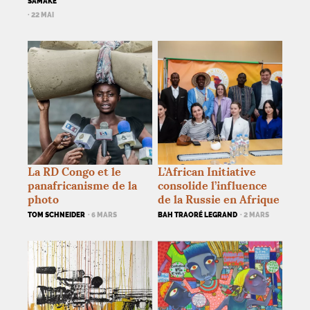
SAMAKÉ
· 22 MAI
La
RD
Congo et le
L’African Initiative
panafricanisme de la
consolide l’influence
photo
de la Russie en Afrique
TOM SCHNEIDER
· 6 MARS
BAH TRAORÉ LEGRAND
· 2 MARS