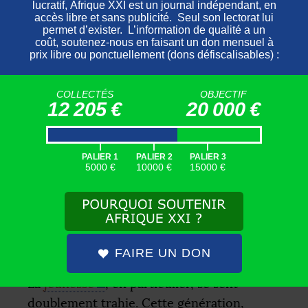
des projets d’infrastructures pharaoniques,
perçus par beaucoup comme des
«
éléphants blancs
» : le téléphérique
d’Antananarivo, financé à hauteur de
200 millions d’euros par la France, est
COLLECTÉS
OBJECTIF
vivement critiqué, jugé inutile face à
12 205 €
20 000 €
l’urgence de la fourniture de l’accès aux
services de base. Les manifestants ont
|
|
|
d’ailleurs incendié des stations de la ligne.
PALIER 1
PALIER 2
PALIER 3
5000 €
10000 €
15000 €
Et l’inauguration d’amphithéâtres ainsi que
d’autres symboles de la «
modernité
»
contraste cruellement avec le fait que près
de 75
% de la population vit avec moins de
1 dollar par jour.
FAIRE UN DON
La
jeunesse
, en particulier, se sent
doublement trahie. Cette génération,