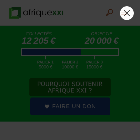
COLLECTÉS
OBJECTIF
12 205 €
20 000 €
|
|
|
PALIER 1
PALIER 2
PALIER 3
5000 €
10000 €
15000 €
FAIRE UN DON