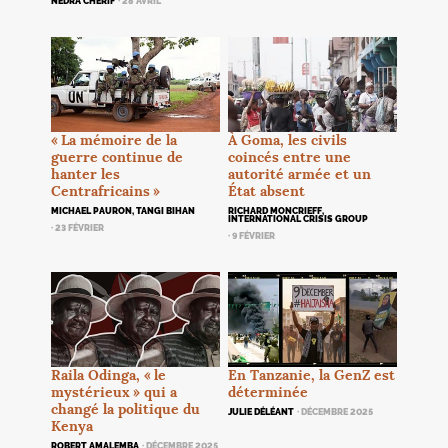
NEDRA CHERIF
· 28 AVRIL
À Goma, les civils
«
La mémoire de la
coincés entre une
guerre continue de
autorité armée et un
hanter les
État absent
Centrafricains
»
RICHARD MONCRIEFF,
MICHAEL PAURON, TANGI BIHAN
INTERNATIONAL CRISIS GROUP
· 23 FÉVRIER
· 9 FÉVRIER
Raila Odinga, «
le
En Tanzanie, la GenZ est
mystérieux
» qui a
déterminée
changé la politique du
JULIE DÉLÉANT
· DÉCEMBRE 2025
Kenya
ROBERT AMALEMBA
· DÉCEMBRE 2025