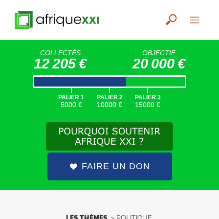
COLLECTÉS
OBJECTIF
12 205 €
20 000 €
|
|
|
PALIER 1
PALIER 2
PALIER 3
5000 €
10000 €
15000 €
FAIRE UN DON
LES THÈMES
>
POLITIQUE