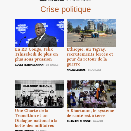
Crise politique
En
RD
Congo, Félix
Éthiopie. Au Tigray,
Tshisekedi de plus en
recrutements forcés et
plus sous pression
peur du retour de la
guerre
COLETTE BRAECKMAN
· 28 JUILLET
NADIA LESDOS
· 14 JUILLET
Une Charte de la
À Khartoum, le système
Transition et un
de santé est à terre
Dialogue national à la
SHAMAEL ELNOOR
· 16 AVRIL
botte des militaires