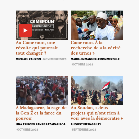
Au Cameroun, une
Cameroun. À la
révolte qui pourrait
recherche de «
la vérité
tout changer
?
des urnes
»
MICHAEL PAURON
· NOVEMBRE 2025
MARIE-EMMANUELLE POMMEROLLE
· OCTOBRE 2025
À Madagascar, la rage de
Au Soudan, «
deux
la Gen Z et la farce du
projets qui n’ont rien à
pouvoir
voir avec la démocratie
»
JINA TSIROFO RANSE RAZAKARISOA
AUGUSTINE PASSILLY
· OCTOBRE 2025
· SEPTEMBRE 2025