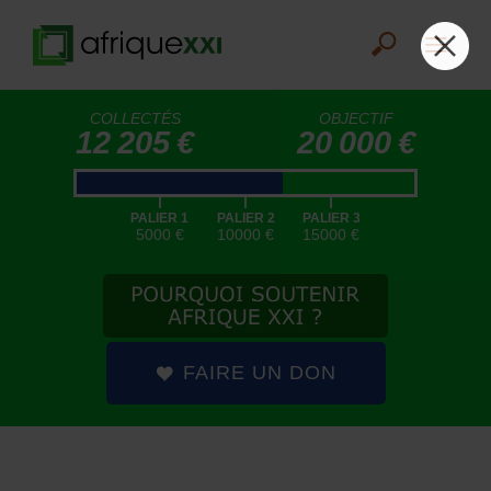
COLLECTÉS
OBJECTIF
12 205 €
20 000 €
|
|
|
PALIER 1
PALIER 2
PALIER 3
5000 €
10000 €
15000 €
FAIRE UN DON