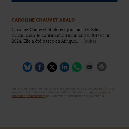
CAROLINE CHAUVET ABALO
Caroline Chauvet Abalo est journaliste. Elle a
travaillé sur le continent africain entre 2017 et fin
2024. Elle a été basée en Afrique…
(suite)
Les articles présentés sur notre site sont soumis au droit d’auteur. Si vous
souhaitez reproduire ou traduire un article d’Afrique XXI,
merci de nous
contacter préalablement
pour obtenir l’autorisation de(s) auteur.e.s.