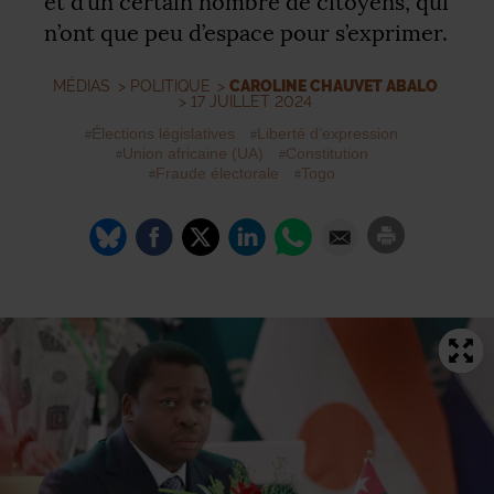
et d’un certain nombre de citoyens, qui
n’ont que peu d’espace pour s’exprimer.
MÉDIAS
>
POLITIQUE
>
CAROLINE CHAUVET ABALO
> 17 JUILLET 2024
Élections législatives
Liberté d’expression
Union africaine (
UA
)
Constitution
Fraude électorale
Togo