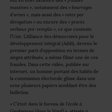
ont en effet dénoncé des
«
fraudes
massives
»
, notamment des
«
bourrages
d’urnes
»
, mais aussi des
«
votes par
dérogation
»
ou encore des
«
procès
verbaux pré-remplis
»
, ce que conteste
l’Unir. L’Alliance des démocrates pour le
développement intégral (Addi), devenu le
premier parti d’opposition en termes de
sièges attribués, a même filmé une de ces
fraudes. Dans cette vidéo, publiée sur
internet, un homme portant des habits de
la commission électorale glisse dans une
urne plusieurs papiers semblant être des
bulletins.
«
C’était dans le bureau de l’école à
Gnakpoung [dans le Nord]
»
, atteste
à