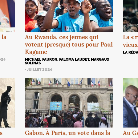
La «
r
 la
Au Rwanda, ces jeunes qui
votent (presque) tous pour Paul
vieux
Kagame
LA RÉDA
024
MICHAEL PAURON, PALOMA LAUDET, MARGAUX
SOLINAS
· JUILLET 2024
s
Gabon. À Paris, un vote dans la
Au Ga