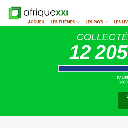
ACCUEIL
LES THÈMES
LES PAYS
LES LI
COLLECT
12 205
|
PALIE
5000