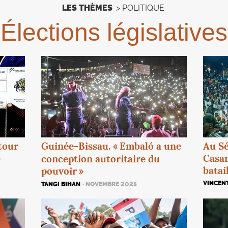
LES THÈMES
>
POLITIQUE
Élections législatives
Guinée-Bissau. «
Embaló a une
etour
Au Sé
»
Casam
conception autoritaire du
batai
pouvoir
»
VINCEN
TANGI BIHAN
· NOVEMBRE 2025