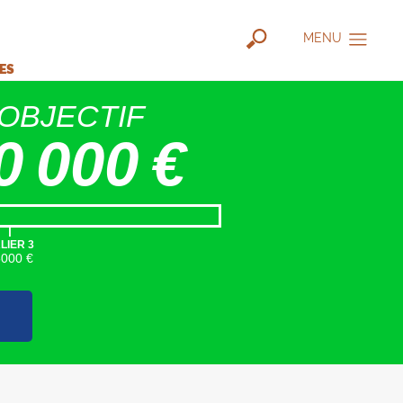
MENU
IES
OBJECTIF
0 000 €
|
LIER 3
5000 €