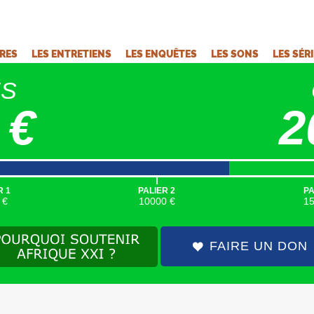
VRES
LES ENTRETIENS
LES ENQUÊTES
LES SONS
LES SÉR
ÉS
 €
2
|
R 1
PALIER 2
PA
 €
10000 €
1
FAIRE UN DON