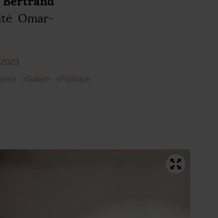
Bertrand
sité Omar-
 2023
ance
Gabon
Politique