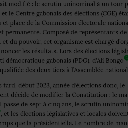
tait modifié : le scrutin uninominal à un tour p
 et le Centre gabonais des élections (
CGE
) éta
u et place de la Commission électorale nationa
t permanente. Composé de représentants de
n et du pouvoir, cet organisme est chargé d’or
nnoncer les résultats. Lors des élections législ
1
rti démocratique gabonais (
PDG
), d’Ali Bongo
 qualifiée des deux tiers à l’Assemblée national
s tard, début 2023, année d’élections donc, le
nt décide de modifier la Constitution : le m
l passe de sept à cinq ans, le scrutin uninomi
, et les élections législatives et locales doiven
mps que la présidentielle. Le nombre de man