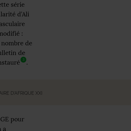
ette série
arité d’Ali
asculaire
modifié :
le nombre de
ulletin de
3
instauré
.
RE D’AFRIQUE XXI
CGE
pour
n a