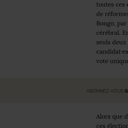
toutes ces é
de réformes
Bongo, par 
cérébral. E
seuls deux 
candidat
·
es
vote unique
ABONNEZ-VOUS
G
Alors que d
ces électio