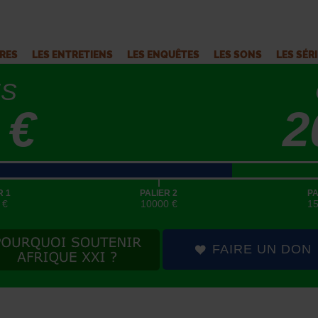
VRES
LES ENTRETIENS
LES ENQUÊTES
LES SONS
LES SÉR
ÉS
 €
2
|
R 1
PALIER 2
PA
 €
10000 €
1
FAIRE UN DON