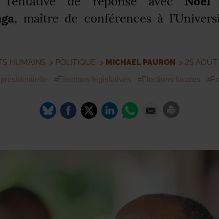
Noël 
 Tentative de réponse avec
nga
, maître de conférences à l’Univer
TS HUMAINS
>
POLITIQUE
>
MICHAEL PAURON
> 25 AOÛT
 présidentielle
Élections législatives
Élections locales
Fr