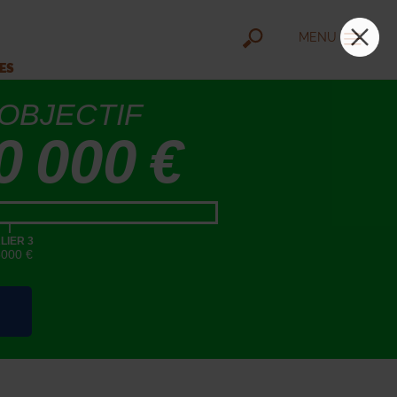
MENU
IES
OBJECTIF
0 000 €
|
LIER 3
5000 €