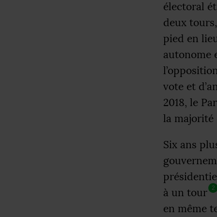
électoral é
deux tours,
pied en lie
autonome e
l’oppositio
vote et d’a
2018, le Pa
la majorité
Six ans plu
gouverneme
présidentie
2
à un tour
en même te