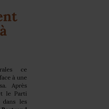
ent
 à
rales ce
face à une
sa. Après
t le Parti
 dans les