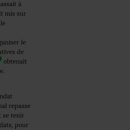
assait à
it mis sur
le
ganiser le
atives de
obtenait
e.
andat
nal repasse
t se tenir
dats, pour