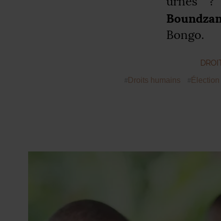
urnes
?
Boundza
Bongo.
DROI
Droits humains
Élection