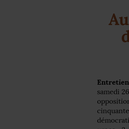
Au
d
Entretie
samedi 26
oppositi
cinquante
démocrat