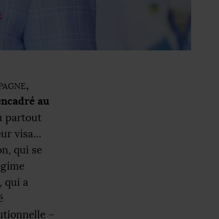
pagne,
’encadré au
u partout
eur visa…
n, qui se
régime
 qui a
é
utionnelle –