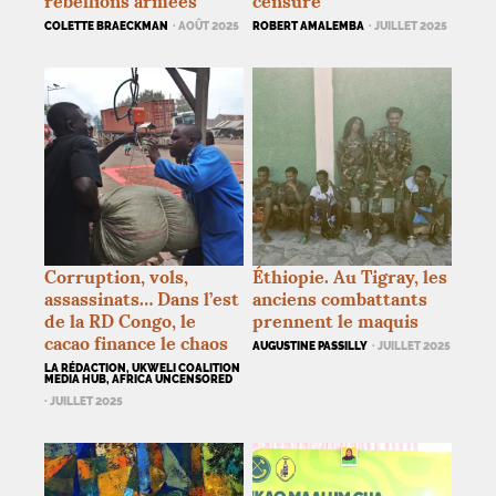
rébellions armées
censure
COLETTE BRAECKMAN
· AOÛT 2025
ROBERT AMALEMBA
· JUILLET 2025
Corruption, vols,
Éthiopie. Au Tigray, les
assassinats… Dans l’est
anciens combattants
de la
RD
Congo, le
prennent le maquis
cacao finance le chaos
AUGUSTINE PASSILLY
· JUILLET 2025
LA RÉDACTION, UKWELI COALITION
MEDIA HUB, AFRICA UNCENSORED
· JUILLET 2025