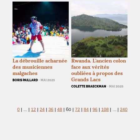
La débrouille acharnée
Rwanda. L’ancien colon
des musiciennes
face aux vérités
malgaches
oubliées à propos des
Grands Lacs
BORIS PAILLARD
· MAI 2025
COLETTE BRAECKMAN
· MAI 2025
60
0
|
...
|
12
|
24
|
36
|
48
|
|
72
|
84
|
96
|
108
|
...
|
240