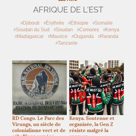
AFRIQUE DE L’EST
Djibouti
Érythrée
Éthiopie
Somalie
Soudan du Sud
Soudan
Comores
Kenya
Madagascar
Maurice
Ouganda
Rwanda
Tanzanie
RD
Congo. Le Parc des
Kenya. Soutenue et
Virunga, un siècle de
organisée, la Gen Z
colonialisme vert et de
résiste malgré la