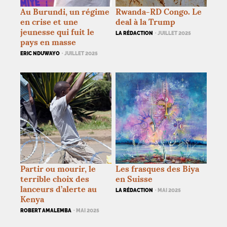
Au Burundi, un régime
Rwanda-
RD
Congo. Le
en crise et une
deal à la Trump
jeunesse qui fuit le
LA RÉDACTION
· JUILLET 2025
pays en masse
ERIC NDUWAYO
· JUILLET 2025
Partir ou mourir, le
Les frasques des Biya
terrible choix des
en Suisse
lanceurs d’alerte au
LA RÉDACTION
· MAI 2025
Kenya
ROBERT AMALEMBA
· MAI 2025