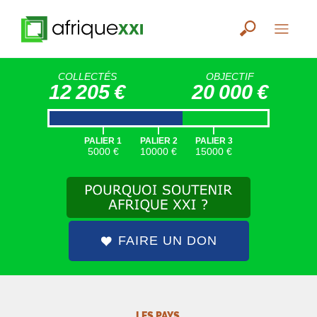
COLLECTÉS
OBJECTIF
12 205 €
20 000 €
|
|
|
PALIER 1
PALIER 2
PALIER 3
5000 €
10000 €
15000 €
FAIRE UN DON
LES PAYS