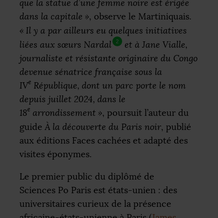
que la statue d’une femme noire est érigée
dans la capitale
»
, observe le Martiniquais.
«
Il y a par ailleurs eu quelques initiatives
2
liées aux sœurs Nardal
et à Jane Vialle,
journaliste et résistante originaire du Congo
devenue sénatrice française sous la
e
IV
République, dont un parc porte le nom
depuis juillet 2024, dans le
e
18
arrondissement
»
, poursuit l’auteur du
guide
À la découverte du Paris noir
, publié
aux éditions Faces cachées et adapté des
visites éponymes.
Le premier public du diplômé de
Sciences Po Paris est états-unien : des
universitaires curieux de la présence
africaine-états-unienne à Paris (
James