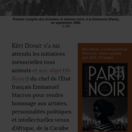
Premier congrès des écrivains et artistes noirs, à la Sorbonne (Paris),
en septembre 1956.
©
DR
Kévi Donat n’a pas
Kévi Donat,
À la découverte du
attendu les initiatives
Paris noir
, Faces cachées,
juin 2025, 232 pages.
mémorielles tous
azimuts
et aux objectifs
flous
du chef de l’État
français Emmanuel
Macron pour rendre
hommage aux artistes,
personnalités politiques
et intellectuelles venus
d’Afrique, de la Caraïbe