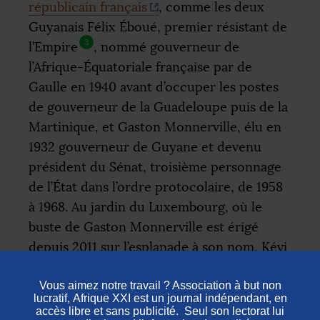
républicain français
, comme les deux
Guyanais Félix Éboué, premier résistant de
3
l’Empire
, nommé gouverneur de
l’Afrique-Équatoriale française par de
Gaulle en 1940 avant d’occuper les postes
de gouverneur de la Guadeloupe puis de la
Martinique, et Gaston Monnerville, élu en
1932 gouverneur de Guyane et devenu
président du Sénat, troisième personnage
de l’État dans l’ordre protocolaire, de 1958
à 1968. Au jardin du Luxembourg, où le
buste de Gaston Monnerville est érigé
depuis 2011 sur l’esplanade à son nom, Kévi
Donat sonde son public : comment
expliquer qu’un Noir ait eu accès à de telles
fonctions
?
«
Ce n’est pas parce que la