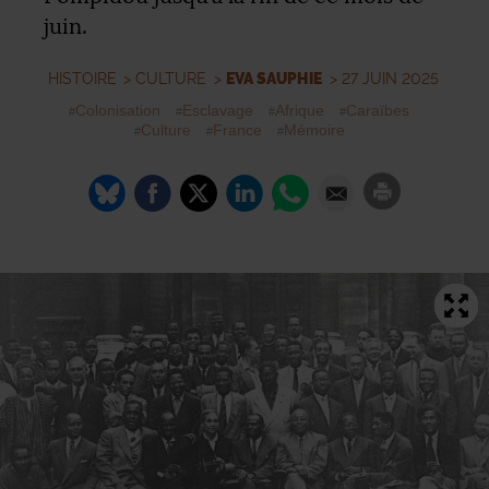
juin.
HISTOIRE
>
CULTURE
>
EVA SAUPHIE
> 27 JUIN 2025
Colonisation
Esclavage
Afrique
Caraïbes
Culture
France
Mémoire