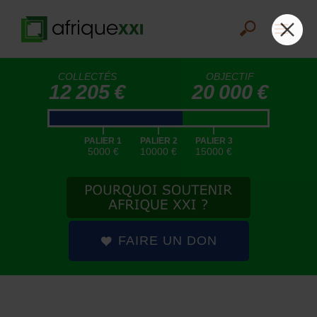
COLLECTÉS
OBJECTIF
12 205 €
20 000 €
|
|
|
PALIER 1
PALIER 2
PALIER 3
5000 €
10000 €
15000 €
FAIRE UN DON