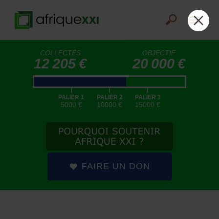
COLLECTÉS
OBJECTIF
12 205 €
20 000 €
|
|
|
PALIER 1
PALIER 2
PALIER 3
5000 €
10000 €
15000 €
FAIRE UN DON