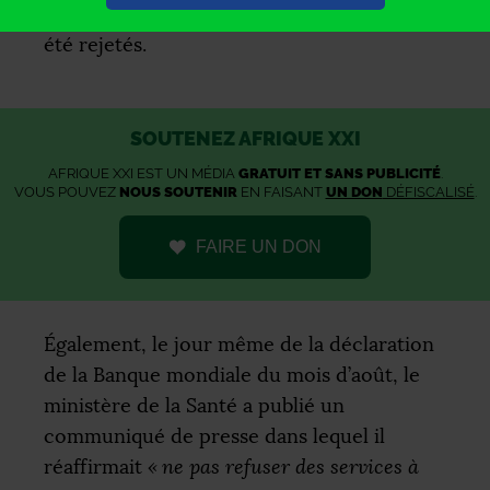
questions. Et, en effet, ces deux points ont
été rejetés.
SOUTENEZ AFRIQUE XXI
AFRIQUE XXI EST UN MÉDIA
GRATUIT ET SANS PUBLICITÉ
.
VOUS POUVEZ
NOUS SOUTENIR
EN FAISANT
UN DON
DÉFISCALISÉ
.
FAIRE UN DON
Également, le jour même de la déclaration
de la Banque mondiale du mois d’août, le
ministère de la Santé a publié un
communiqué de presse dans lequel il
réaffirmait
«
ne pas refuser des services à