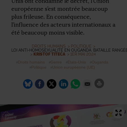
Unis ont condamné le décret, l’Union
européenne s’est montrée beaucoup
plus frileuse. En conséquence,
l’influence des acteurs internationaux a
été beaucoup moins visible.
DROITS HUMAINS
>
POLITIQUE
>
LOI ANTI-HOMOSEXUALITÉ EN OUGANDA. BATAILLE RANGÉ
>
KRISTOF TITECA
> 1ER MAI 2024
Droits humains
Genre
États-Unis
Ouganda
Politique
Union européenne (
UE
)