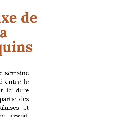
uxe de
la
quins
te semaine
é entre le
et la dure
partie des
laises et
e travail