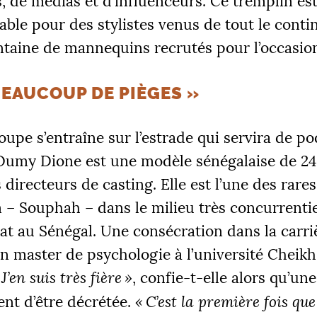
, de médias et d’influenceurs. Ce tremplin es
ble pour des stylistes venus de tout le contin
ntaine de mannequins recrutés pour l’occasio
 BEAUCOUP DE PIÈGES
»
ÉS
oupe s’entraîne sur l’estrade qui servira de p
 €
2
 Oumy Dione est une modèle sénégalaise de 24
directeurs de casting. Elle est l’une des rares 
 – Souphah – dans le milieu très concurrenti
|
R 1
PALIER 2
PA
t au Sénégal. Une consécration dans la carriè
 €
10000 €
1
en master de psychologie à l’université Cheik
J’en suis très fière
»
, confie-t-elle alors qu’un
FAIRE UN DON
ent d’être décrétée.
«
C’est la première fois que