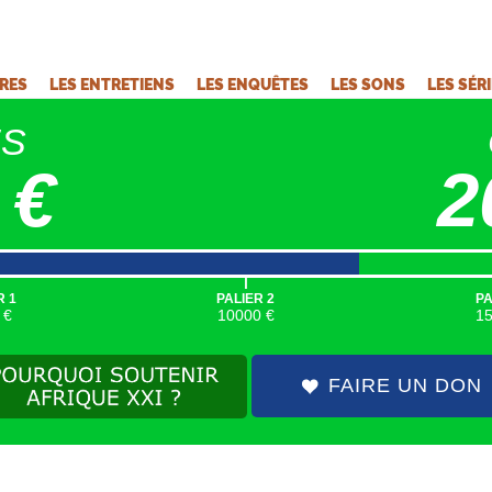
VRES
LES ENTRETIENS
LES ENQUÊTES
LES SONS
LES SÉR
ÉS
 €
2
|
R 1
PALIER 2
PA
 €
10000 €
1
FAIRE UN DON