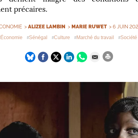
nt précaires.
CONOMIE
>
ALIZEE LAMBIN
>
MARIE RUWET
> 6 JUIN 20
Économie
Sénégal
Culture
Marché du travail
Société