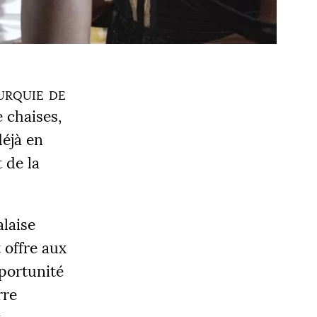
urquie de
e chaises,
déjà en
 de la
alaise
 offre aux
pportunité
rre