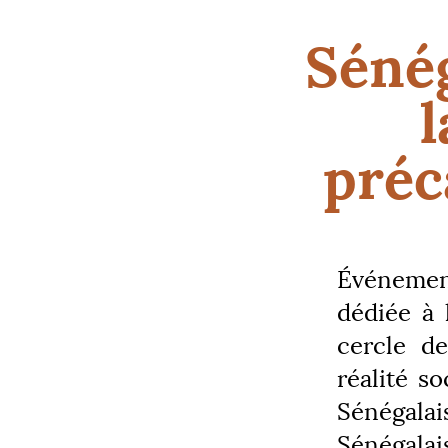
Sénég
l
préc
Événement
dédiée à 
cercle de
réalité s
Sénégala
Sénégala