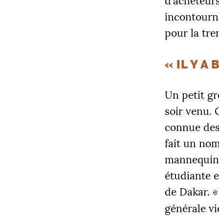
d’acheteurs
incontourna
pour la tre
«
IL Y A
COLLECT
Un petit gr
12 205
soir venu.
connue des 
fait un nom
|
PALIE
mannequina
5000
étudiante 
de Dakar.
«
générale vi