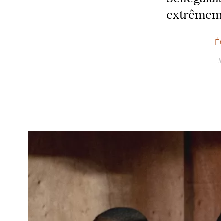
extrêmeme
É