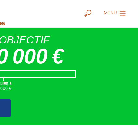
MENU
IES
OBJECTIF
0 000 €
|
LIER 3
5000 €