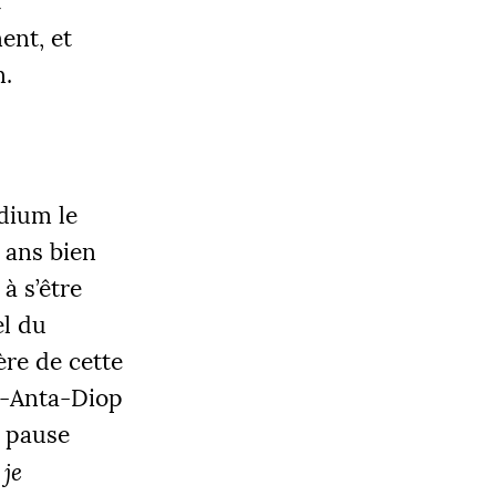
t
ent, et
n.
OBJECTIF
odium le
0 000 €
 ans bien
à s’être
el du
|
LIER 3
re de cette
5000 €
h-Anta-Diop
e pause
 je