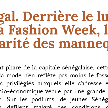
al. Derrière le l
a Fashion Week, 
arité des manne
 phare de la capitale sénégalaise, cet
la mode n’en reflète pas moins le foss
s privilégiés auxquels elle s’adresse 
ocio-économique vécue par une grande 
is. Sur les podiums, de jeunes Sénéga
is défilent malgré des conditions d