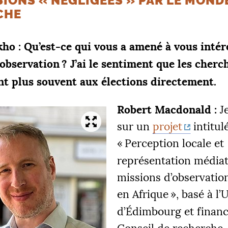
SIONS «
NÉGLIGÉES
» PAR LE MONDE
CHE
kho : Qu’est-ce qui vous a amené à vous intér
’observation
? J’ai le sentiment que les cherc
ent plus souvent aux élections directement.
Robert Macdonald :
Je
sur un
projet
intitul
«
Perception locale et
représentation médiat
missions d’observation
en Afrique
», basé à l’
d’Édimbourg et financ