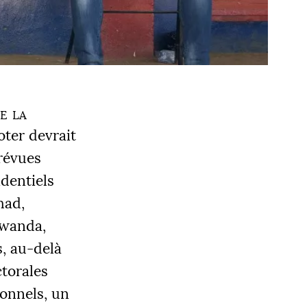
e la
oter devrait
révues
identiels
had,
Rwanda,
s, au-delà
ctorales
ionnels, un