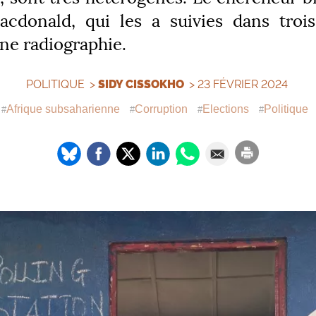
cdonald, qui les a suivies dans troi
ne radiographie.
POLITIQUE
>
SIDY CISSOKHO
> 23 FÉVRIER 2024
Afrique subsaharienne
Corruption
Elections
Politique