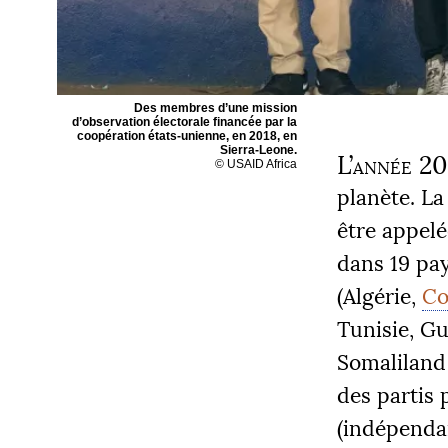
Des membres d’une mission
d’observation électorale financée par la
coopération états-unienne, en 2018, en
Sierra-Leone.
L’année 20
©
USAID
Africa
planète. La
être appel
dans 19 pay
(Algérie,
Co
Tunisie, G
Somaliland
des partis 
(indépendan