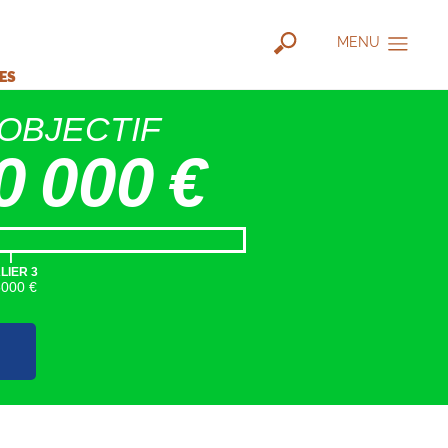
MENU
IES
OBJECTIF
0 000 €
|
LIER 3
5000 €