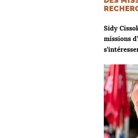
DES MIS
RECHER
Sidy Cisso
missions d
s’intéress