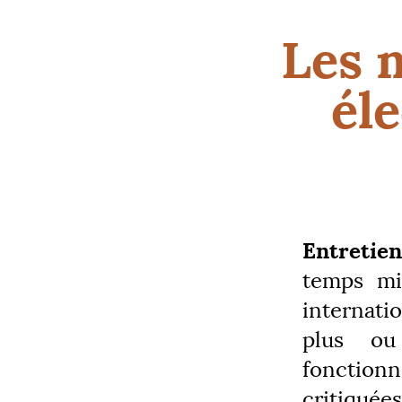
Les 
éle
Entretien
temps mis
internati
plus ou
fonctionn
critiquée