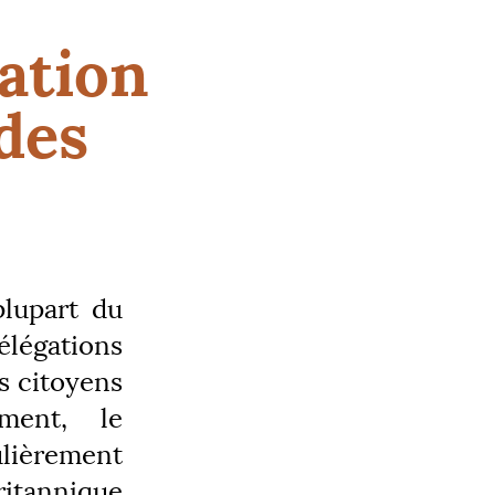
ation
ndes
plupart du
élégations
s citoyens
ment, le
ulièrement
ritannique