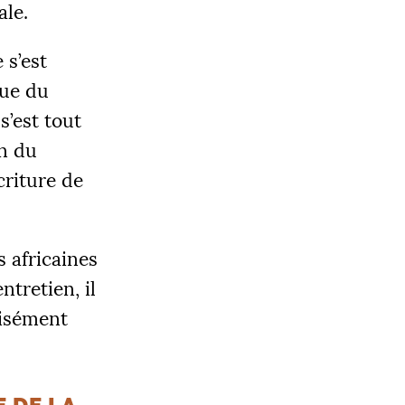
ale.
 s’est
que du
s’est tout
OBJECTIF
on du
0 000 €
criture de
 africaines
|
tretien, il
LIER 3
5000 €
cisément