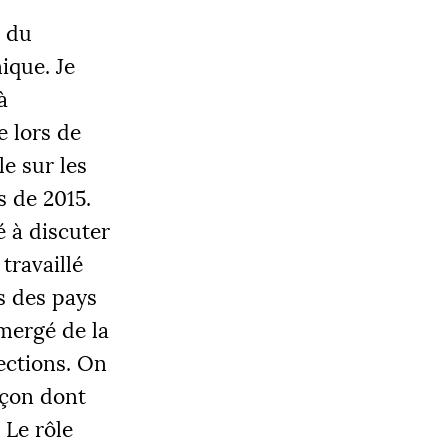
e du
ique. Je
à
e lors de
e sur les
s de 2015.
é à discuter
travaillé
s des pays
émergé de la
lections. On
açon dont
 Le rôle