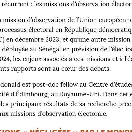
 récurrent : les missions d’observation élector
a mission d’observation de l’Union européenne
 processus électoral en République démocrati
C
) en décembre 2023, et qu’une autre mission 
ÉS
déployée au Sénégal en prévision de l’électi
 €
2
2024, les enjeux associés à ces missions et à l’é
ents rapports sont au cœur des débats.
donald est post-doc fellow au Centre d’études
|
sité d’Édimbourg, au Royaume-Uni. Dans cet en
R 1
PALIER 2
PA
 €
10000 €
1
 les principaux résultats de sa recherche pré
ux missions d’observation électorale.
FAIRE UN DON