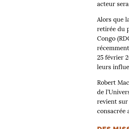
acteur sera
Alors que l
retirée du
Congo (
RD
COLLECT
récemment 
12 205
25 février 
leurs influ
Robert Mac
|
de l’Univer
PALIE
5000
revient sur
consacrée a