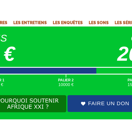
VRES
LES ENTRETIENS
LES ENQUÊTES
LES SONS
LES SÉR
ÉS
 €
2
|
R 1
PALIER 2
PA
 €
10000 €
1
FAIRE UN DON