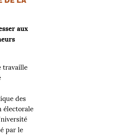
 DE LA
esser aux
heurs
 travaille
é
ique des
 électorale
Université
é par le