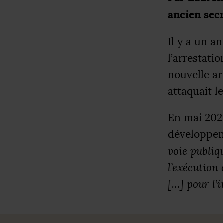
ancien sec
Il y a un a
l’arrestati
nouvelle ar
attaquait l
En mai 202
développem
voie publiq
l’exécution
[…] pour l’