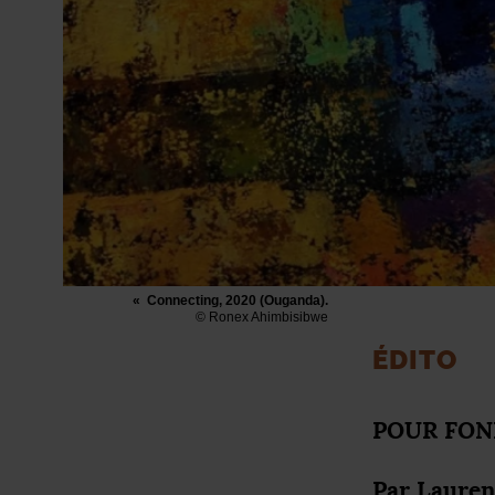
«
Connecting, 2020 (Ouganda).
© Ronex Ahimbisibwe
É
DITO
POUR
FON
Par Lauren