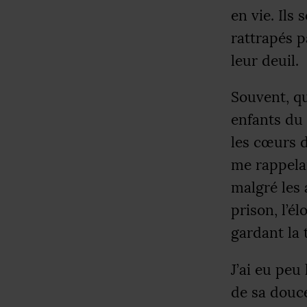
en vie. Ils 
rattrapés p
leur deuil.
Souvent, q
enfants du 
les cœurs d
me rappelan
malgré les 
prison, l’é
gardant la t
J’ai eu peu 
de sa douce