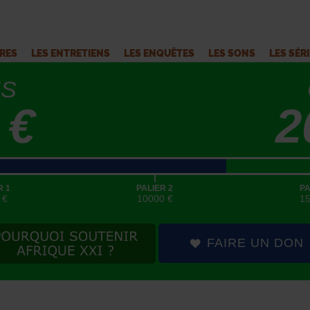
VRES
LES ENTRETIENS
LES ENQUÊTES
LES SONS
LES SÉR
ÉS
 €
2
|
R 1
PALIER 2
PA
 €
10000 €
1
FAIRE UN DON