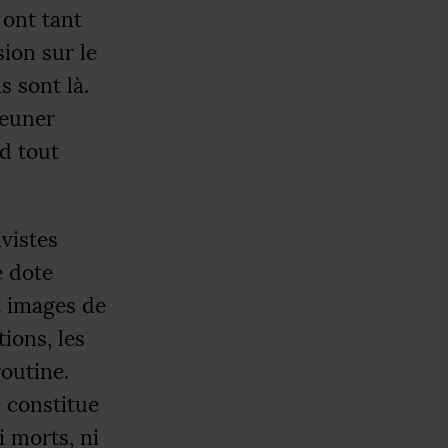
 ont tant
sion sur le
s sont là.
jeuner
d tout
vistes
e dote
t images de
ions, les
routine.
e constitue
i morts, ni