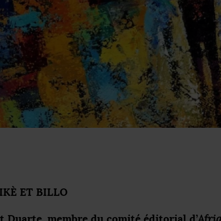
IK
È
ET
BILLO
t Duarte, membre du comité éditorial d’
Afri