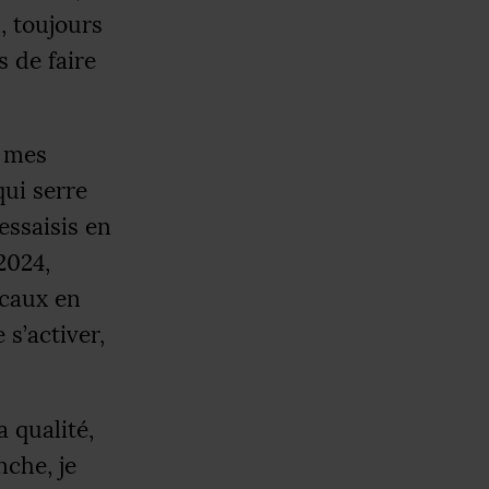
s, toujours
s de faire
c mes
qui serre
essaisis en
2024,
icaux en
 s’activer,
a qualité,
nche, je