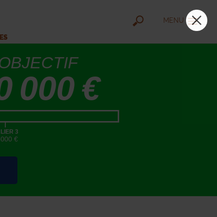
MENU
IES
OBJECTIF
0 000 €
|
LIER 3
5000 €