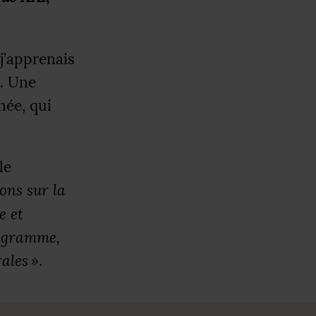
j’apprenais
h. Une
née, qui
le
ons sur la
e et
nogramme,
rales
»
.