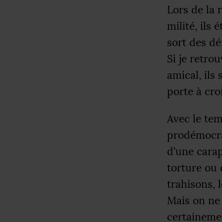
Lors de la 
milité, ils 
sort des dé
Si je retro
amical, ils
porte à croi
Avec le tem
prodémocrat
d’une cara
torture ou 
trahisons, 
Mais on ne 
certainemen