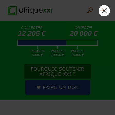
COLLECTÉS
OBJECTIF
12 205 €
20 000 €
|
|
|
PALIER 1
PALIER 2
PALIER 3
5000 €
10000 €
15000 €
FAIRE UN DON