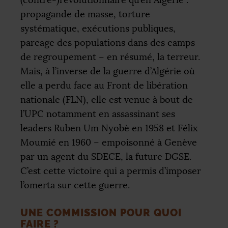
(contre-)révolutionnaire qu’en Algérie :
propagande de masse, torture
systématique, exécutions publiques,
parcage des populations dans des camps
de regroupement – en résumé, la terreur.
Mais, à l’inverse de la guerre d’Algérie où
elle a perdu face au Front de libération
nationale (
FLN
), elle est venue à bout de
l’
UPC
notamment en assassinant ses
leaders Ruben Um Nyobè en 1958 et Félix
Moumié en 1960 – empoisonné à Genève
par un agent du
SDECE
, la future
DGSE
.
C’est cette victoire qui a permis d’imposer
l’omerta sur cette guerre.
UNE COMMISSION POUR QUOI
FAIRE
?