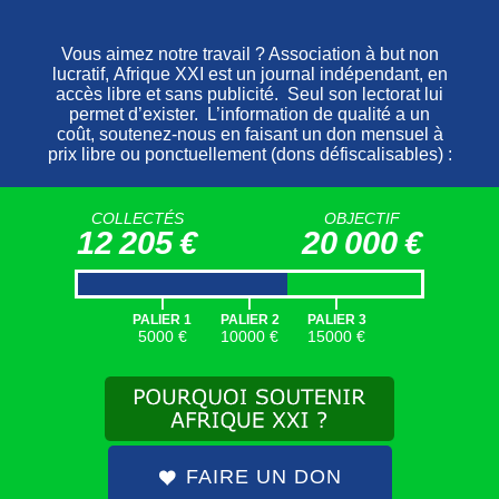
de la République
» se sont coordonnés pour
mener des opérations médiatiques et
militaires depuis Paris en soutien au
gouvernement génocidaire, même après
l’embargo de l’
ONU
, et ce,
vraisemblablement en lien avec les plus
hautes sphères de l’État français.
»
COLLECTÉS
OBJECTIF
12 205 €
20 000 €
|
|
|
SOUTENEZ AFRIQUE XXI
PALIER 1
PALIER 2
PALIER 3
5000 €
10000 €
15000 €
AFRIQUE XXI EST UN MÉDIA
GRATUIT ET SANS PUBLICITÉ
.
VOUS POUVEZ
NOUS SOUTENIR
EN FAISANT
UN DON
DÉFISCALISÉ
.
FAIRE UN DON
FAIRE UN DON