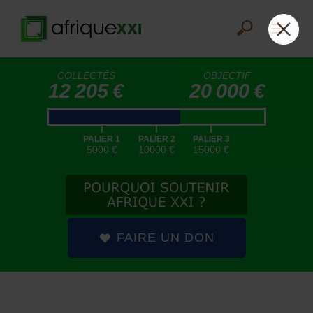
COLLECTÉS
OBJECTIF
12 205 €
20 000 €
|
|
|
PALIER 1
PALIER 2
PALIER 3
5000 €
10000 €
15000 €
FAIRE UN DON