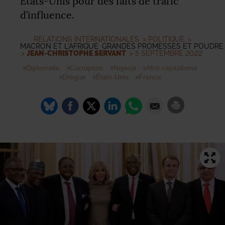
États-Unis pour des faits de trafic
d’influence.
RELATIONS INTERNATIONALES
>
POLITIQUE
>
MACRON ET L’AFRIQUE. GRANDES PROMESSES ET POUDRE 
>
JEAN-CHRISTOPHE SERVANT
> 5 SEPTEMBRE 2022
Diplomatie
Corruption
Nigeria
Afro-capitalisme
Drogue
États-Unis
France