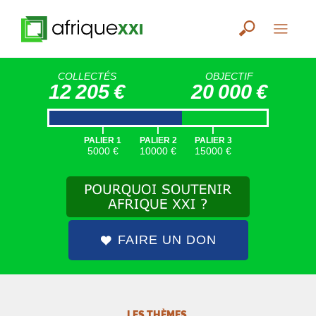
COLLECTÉS
OBJECTIF
12 205 €
20 000 €
|
|
|
PALIER 1
PALIER 2
PALIER 3
5000 €
10000 €
15000 €
FAIRE UN DON
LES THÈMES