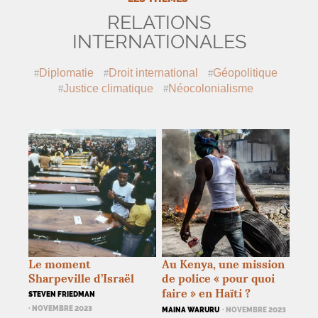
RELATIONS
INTERNATIONALES
Diplomatie
Droit international
Géopolitique
Justice climatique
Néocolonialisme
Le moment
Au Kenya, une mission
Sharpeville d’Israël
de police «
pour quoi
faire
» en Haïti
?
STEVEN FRIEDMAN
· NOVEMBRE 2023
MAINA WARURU
· NOVEMBRE 2023