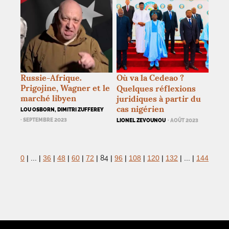
Russie-Afrique.
Où va la Cedeao
?
Prigojine, Wagner et le
Quelques réflexions
marché libyen
juridiques à partir du
cas nigérien
LOU OSBORN, DIMITRI ZUFFEREY
· SEPTEMBRE 2023
LIONEL ZEVOUNOU
· AOÛT 2023
84
0
|
...
|
36
|
48
|
60
|
72
|
|
96
|
108
|
120
|
132
|
...
|
144