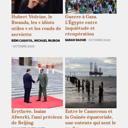
Hubert Védrine, le
Guerre à Gaza.
Rwanda, les «
idiots
L’Égypte entre
inquiétude et
utiles
» et les ronds de
récupération
serviette
SARAH DAOUD
· OCTOBRE 2023
RÉMI CARAYOL, MICHAEL PAURON
· OCTOBRE 2023
Érythrée. Isaias
Entre le Cameroun et
Afwerki, l’ami précieux
la Guinée équatoriale,
de Beijing
une entente qui sent le