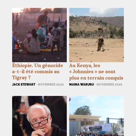
Éthiopie. Un génocide
Au Kenya, les
a-t-il été commis au
«
Johnnies
» ne sont
Tigray
?
plus en terrain conquis
JACK STEWART
· NOVEMBRE 2023
MAINA WARURU
· NOVEMBRE 2023