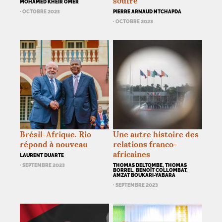
soufre
MOHAMED KHEIR OMER
· OCTOBRE 2023
PIERRE ARNAUD NTCHAPDA
· OCTOBRE 2023
Brésil-Afrique. Rio
Une autre histoire des
répond à nouveau
relations franco-
africaines
LAURENT DUARTE
· SEPTEMBRE 2023
THOMAS DELTOMBE, THOMAS
BORREL, BENOÎT COLLOMBAT,
AMZAT BOUKARI-YABARA
· SEPTEMBRE 2023