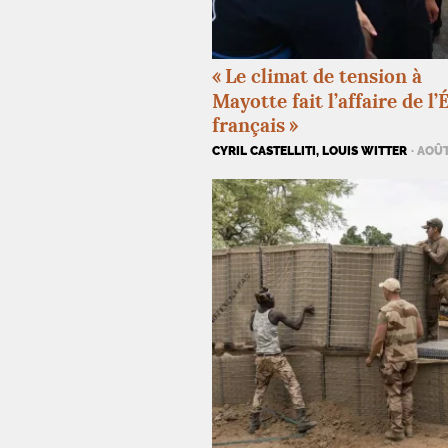
«
Le climat de tension à
Mayotte fait l’affaire de l’
français
»
CYRIL CASTELLITI, LOUIS WITTER
· AOÛ