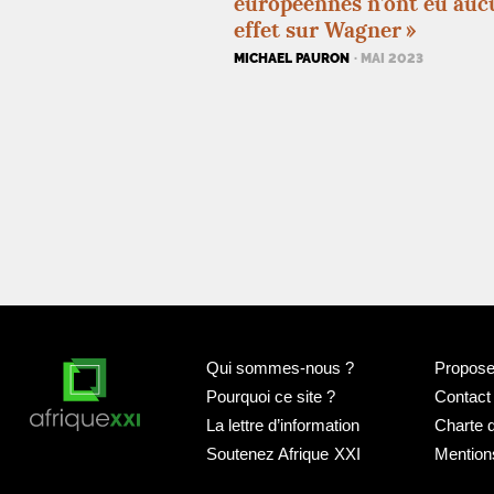
européennes n’ont eu auc
effet sur Wagner
»
MICHAEL PAURON
· MAI 2023
Qui sommes-nous
?
Proposer
Pourquoi ce site
?
Contact
La lettre d’information
Charte 
Soutenez Afrique
XXI
Mention