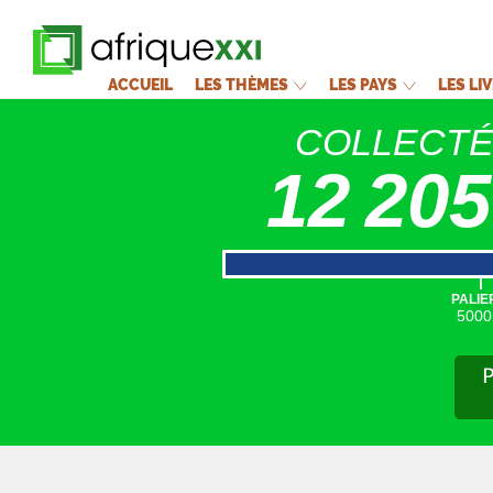
ACCUEIL
LES THÈMES
LES PAYS
LES LI
COLLECT
12 205
|
PALIE
5000