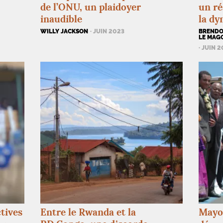
de l’
ONU
, un plaidoyer
un ré
inaudible
la dy
WILLY JACKSON
· JUIN 2023
BRENDO
LE MAG
· JUIN 
ctives
Entre le Rwanda et la
Mayot