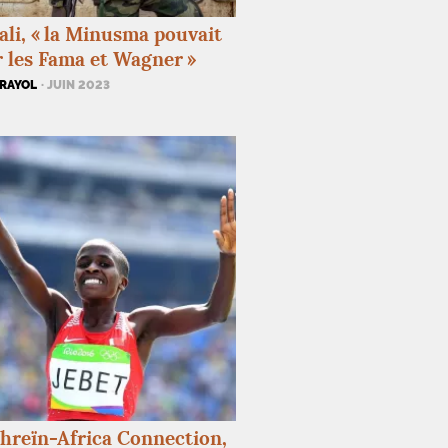
li, «
la Minusma pouvait
 les Fama et Wagner
»
ARAYOL
· JUIN 2023
hreïn-Africa Connection,