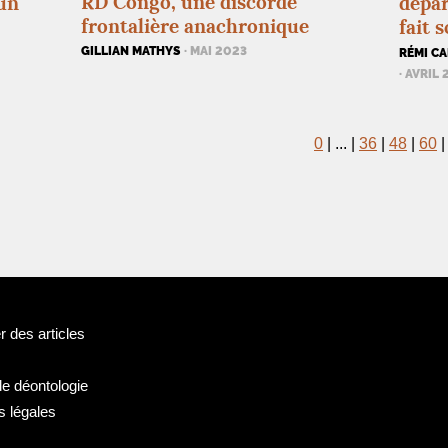
RD
Congo, une discorde
un
dépar
frontalière anachronique
fait s
GILLIAN MATHYS
· MAI 2023
RÉMI CA
· AVRIL
0
|
...
|
36
|
48
|
60
 des articles
de déontologie
s légales