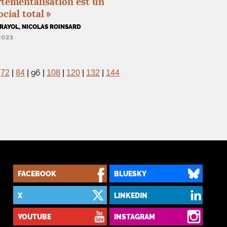
tementalisation est un
ocial total
»
RAYOL, NICOLAS ROINSARD
 2023
96
|
72
|
84
|
|
108
|
120
|
132
|
144
FACEBOOK
BLUESKY
X
LINKEDIN
YOUTUBE
INSTAGRAM