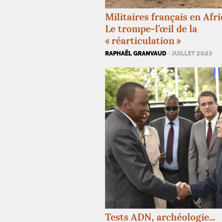
Militaires français en Afri
Le trompe-l’œil de la
«
réarticulation
»
RAPHAËL GRANVAUD
· JUILLET 2023
Tests
ADN
, archéologie...