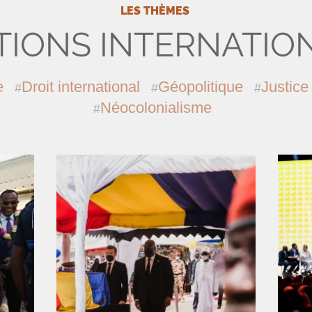
LES THÈMES
TIONS INTERNATIO
e
Droit international
Géopolitique
Justice
Néocolonialisme