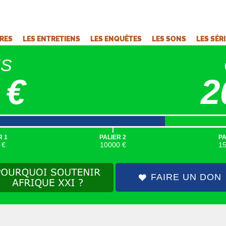
VRES
LES ENTRETIENS
LES ENQUÊTES
LES SONS
LES SÉR
ÉS
 €
2
|
R 1
PALIER 2
PA
 €
10000 €
1
FAIRE UN DON