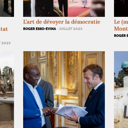
L’art de dévoyer la démocratie
Le (m
Montp
État
ROGER ESSO-EVINA
· JUILLET 2023
ROGER 
T 2023