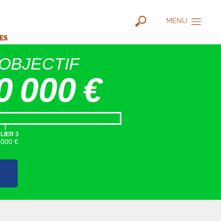
MENU
IES
OBJECTIF
0 000 €
|
LIER 3
5000 €