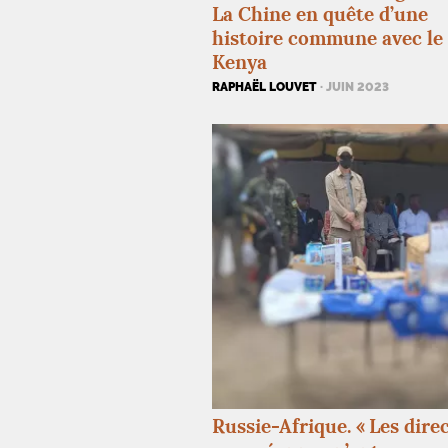
La Chine en quête d’une
histoire commune avec le
Kenya
RAPHAËL LOUVET
· JUIN 2023
Russie-Afrique. «
Les dire