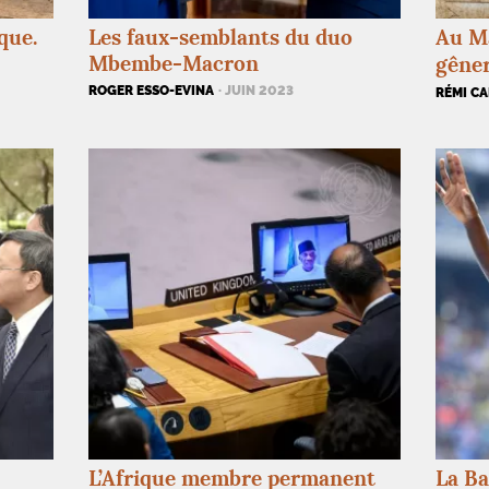
que.
Les faux-semblants du duo
Au Ma
Mbembe-Macron
gêner
ROGER ESSO-EVINA
· JUIN 2023
RÉMI C
L’Afrique membre permanent
La Ba