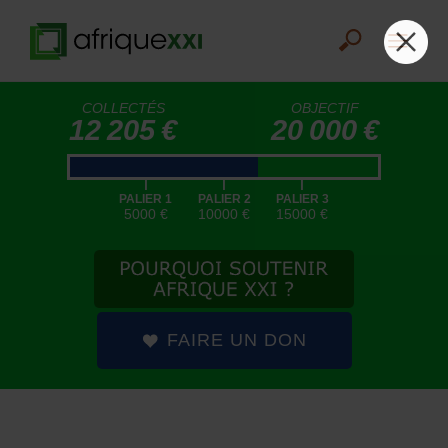
COLLECTÉS
OBJECTIF
12 205 €
20 000 €
|
|
|
PALIER 1
PALIER 2
PALIER 3
5000 €
10000 €
15000 €
FAIRE UN DON