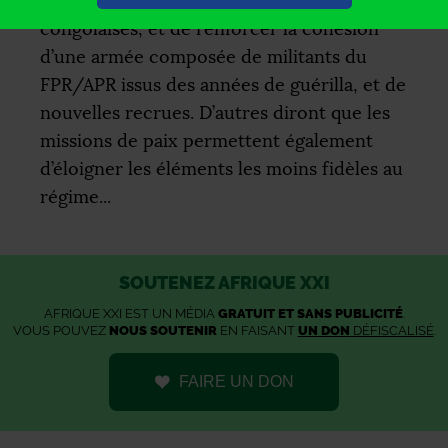
combattu durant dix ans dans les guerres
congolaises, et de renforcer la cohésion
d’une armée composée de militants du
FPR
/
APR
issus des années de guérilla, et de
nouvelles recrues. D’autres diront que les
missions de paix permettent également
d’éloigner les éléments les moins fidèles au
régime...
SOUTENEZ AFRIQUE XXI
AFRIQUE XXI EST UN MÉDIA
GRATUIT ET SANS PUBLICITÉ
.
VOUS POUVEZ
NOUS SOUTENIR
EN FAISANT
UN DON
DÉFISCALISÉ
.
FAIRE UN DON