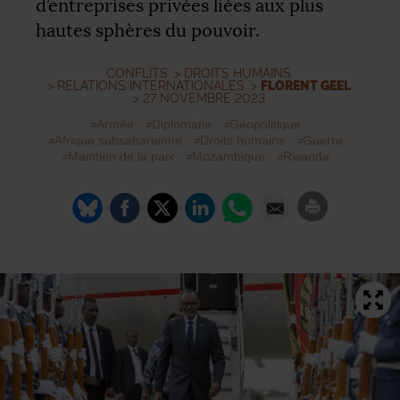
d’entreprises privées liées aux plus
hautes sphères du pouvoir.
CONFLITS
>
DROITS HUMAINS
>
RELATIONS INTERNATIONALES
>
FLORENT GEEL
> 27 NOVEMBRE 2023
Armée
Diplomatie
Géopolitique
Afrique subsaharienne
Droits humains
Guerre
Maintien de la paix
Mozambique
Rwanda