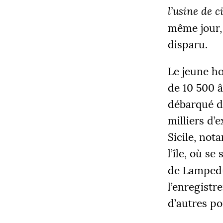
l’usine de c
même jour,
disparu.
Le jeune h
COLLECT
de 10 500 â
12 205
débarqué de
milliers d’
Sicile, not
|
l’île, où se
PALIE
5000
de Lampedus
l’enregistr
d’autres po