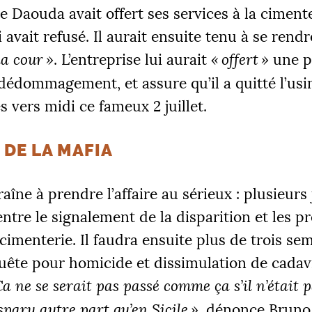
e Daouda avait offert ses services à la ciment
 avait refusé. Il aurait ensuite tenu à se rendr
la cour
»
. L’entreprise lui aurait
«
offert
»
une p
édommagement, et assure qu’il a quitté l’usi
 vers midi ce fameux 2 juillet.
 DE LA MAFIA
raîne à prendre l’affaire au sérieux : plusieurs
entre le signalement de la disparition et les p
a cimenterie. Il faudra ensuite plus de trois s
uête pour homicide et dissimulation de cadav
a ne se serait pas passé comme ça s’il n’était p
isparu autre part qu’en Sicile
»
, dénonce Bruno