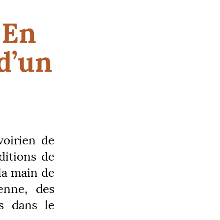
 En
 d’un
voirien de
ditions de
 la main de
ienne, des
és dans le