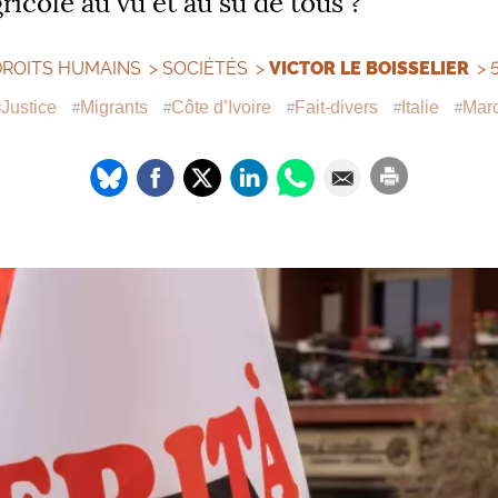
ricole au vu et au su de tous
?
DROITS HUMAINS
>
SOCIÉTÉS
>
VICTOR LE BOISSELIER
> 
Justice
Migrants
Côte d’Ivoire
Fait-divers
Italie
Marc