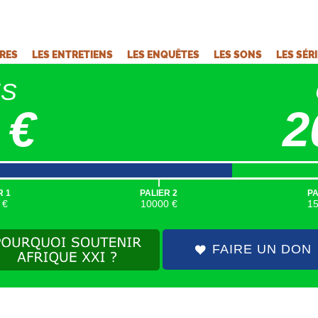
VRES
LES ENTRETIENS
LES ENQUÊTES
LES SONS
LES SÉR
ÉS
 €
2
|
R 1
PALIER 2
PA
 €
10000 €
1
FAIRE UN DON