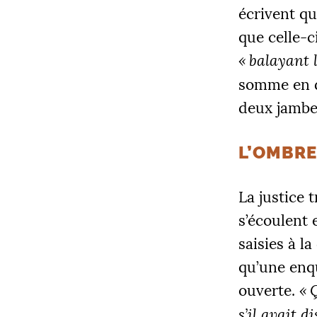
écrivent qu
que celle-ci
«
balayant 
somme en d
deux jambes
L’OMBRE
La justice t
s’écoulent 
saisies à l
qu’une enq
ouverte.
«
Ç
s’il avait d