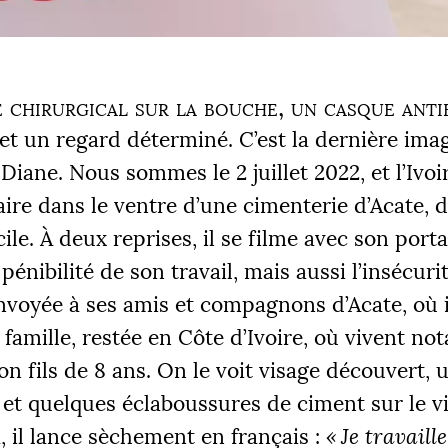
chirurgical sur la bouche, un casque anti
s et un regard déterminé. C’est la dernière im
iane. Nous sommes le 2 juillet 2022, et l’Ivoi
faire dans le ventre d’une cimenterie d’Acate, 
icile. À deux reprises, il se filme avec son port
 pénibilité de son travail, mais aussi l’insécuri
nvoyée à ses amis et compagnons d’Acate, où i
a famille, restée en Côte d’Ivoire, où vivent n
n fils de 8 ans. On le voit visage découvert, 
 et quelques éclaboussures de ciment sur le v
, il lance sèchement en français :
«
Je travaill