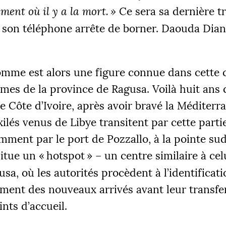
iment où il y a la mort.
»
Ce sera sa dernière tr
 son téléphone arrête de borner. Daouda Dian
omme est alors une figure connue dans cett
ÉS
mes de la province de Ragusa. Voilà huit ans q
 €
2
 Côte d’Ivoire, après avoir bravé la Méditerr
exilés venus de Libye transitent par cette parti
amment par le port de Pozzallo, à la pointe su
|
 situe un «
hotspot
» – un centre similaire à celu
R 1
PALIER 2
PA
 €
10000 €
1
a, où les autorités procèdent à l’identificati
ement des nouveaux arrivés avant leur transfe
FAIRE UN DON
ints d’accueil.