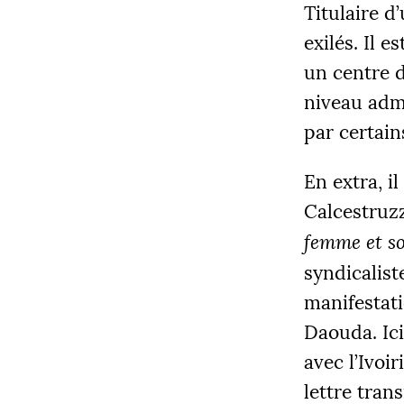
Titulaire d
exilés. Il 
un centre d
niveau admi
par certai
En extra, i
Calcestruz
femme et son
syndicalist
manifestati
Daouda. Ici
avec l’Ivoi
lettre tran