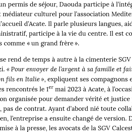
’un permis de séjour, Daouda participe à l’inté
est médiateur culturel pour l’association Medit
’accueil d’Acate. Il parle plusieurs langues, ai
nistratif, participe à la vie du centre. Il est c
ns comme «
un grand frère
».
l se rend de temps à autre à la cimenterie
SGV
zi.
«
Pour envoyer de l’argent à sa famille et fai
 fils en Italie
»
, expliquent ses compagnons e
er
es rencontrés le 1
mai 2023 à Acate, à l’occas
on organisée pour demander vérité et justice
, pas de contrat. Ayant d’abord nié toute coll
rien, l’entreprise a ensuite changé de version.
smise à la presse, les avocats de la
SGV
Calces