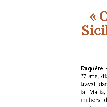
«
O
Sici
Enquête ·
37 ans, d
travail da
la Mafia,
milliers 