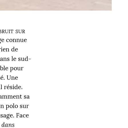
bruit sur
age connue
rien de
dans le sud-
able pour
té. Une
l réside.
otamment sa
un polo sur
isage. Face
e dans