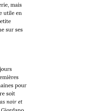
erie, mais
e utile en
etite
ne sur ses
 jours
remières
emaines pour
re soit
as noir et
 Giordano,