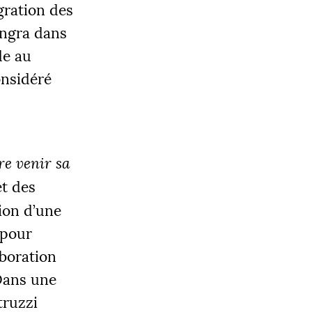
gration des
engra dans
de au
onsidéré
re venir sa
t des
ion d’une
 pour
aboration
 Dans une
truzzi