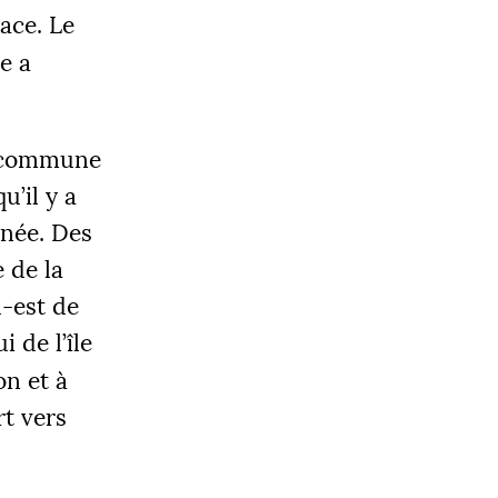
ace. Le
e a
e commune
OBJECTIF
u’il y a
0 000 €
anée. Des
e de la
d-est de
|
i de l’île
LIER 3
5000 €
on et à
rt vers