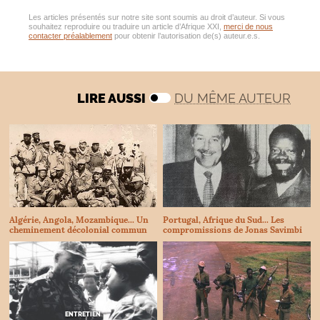
Les articles présentés sur notre site sont soumis au droit d’auteur. Si vous
souhaitez reproduire ou traduire un article d’Afrique XXI,
merci de nous
contacter préalablement
pour obtenir l’autorisation de(s) auteur.e.s.
LIRE AUSSI
DU MÊME AUTEUR
Portugal, Afrique du Sud... Les
Algérie, Angola, Mozambique... Un
compromissions de Jonas Savimbi
cheminement décolonial commun
ENTRETIEN