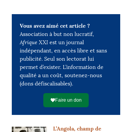
Vous avez aimé cet article ?
Association à but non lucratif,
Afrique XXI
est un journal
indépendant, en accès libre et sans
COLLECTÉS
OBJECTIF
publicité. Seul son lectorat lui
12 205 €
20 000 €
permet d’exister. L’information de
qualité a un coût, soutenez-nous
|
|
|
(dons défiscalisables).
PALIER 1
PALIER 2
PALIER 3
5000 €
10000 €
15000 €
Faire un don
FAIRE UN DON
L’Angola, champ de