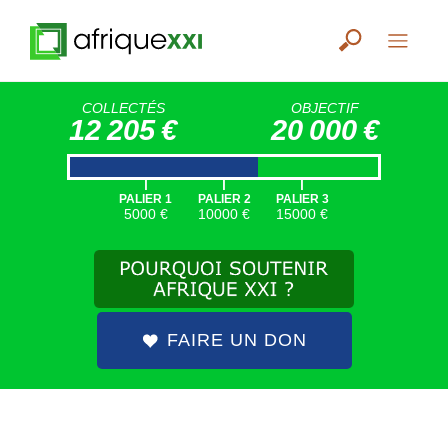
COLLECTÉS
OBJECTIF
12 205 €
20 000 €
|
|
|
PALIER 1
PALIER 2
PALIER 3
5000 €
10000 €
15000 €
FAIRE UN DON