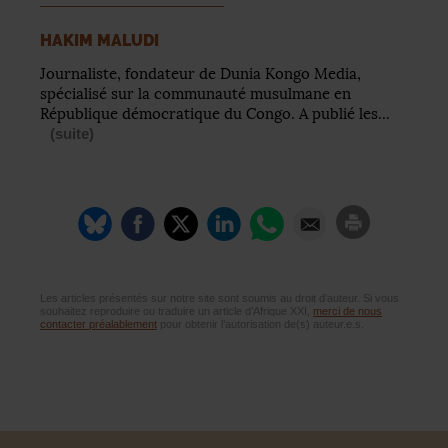
HAKIM MALUDI
Journaliste, fondateur de Dunia Kongo Media,
spécialisé sur la communauté musulmane en
République démocratique du Congo. A publié les…
(suite)
Les articles présentés sur notre site sont soumis au droit d’auteur. Si vous
souhaitez reproduire ou traduire un article d’Afrique XXI,
merci de nous
contacter préalablement
pour obtenir l’autorisation de(s) auteur.e.s.