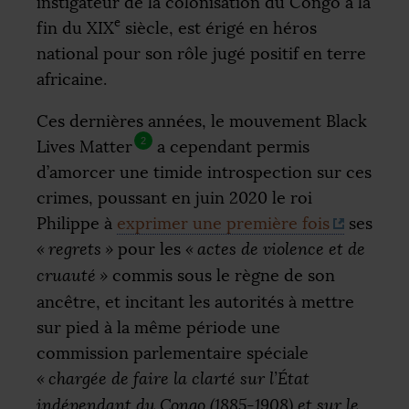
instigateur de la colonisation du Congo à la
e
fin du
XIX
siècle, est érigé en héros
national pour son rôle jugé positif en terre
africaine.
Ces dernières années, le mouvement Black
2
Lives Matter
a cependant permis
d’amorcer une timide introspection sur ces
crimes, poussant en juin 2020 le roi
Philippe à
exprimer une première fois
ses
«
regrets
»
pour les
«
actes de violence et de
cruauté
»
commis sous le règne de son
ancêtre, et incitant les autorités à mettre
sur pied à la même période une
commission parlementaire spéciale
«
chargée de faire la clarté sur l’État
indépendant du Congo (1885-1908) et sur le