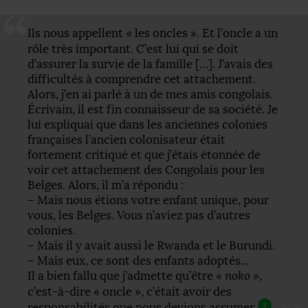
Ils nous appellent «
les oncles
». Et l’oncle a un
rôle très important. C’est lui qui se doit
d’assurer la survie de la famille […]. J’avais des
difficultés à comprendre cet attachement.
Alors, j’en ai parlé à un de mes amis congolais.
Écrivain, il est fin connaisseur de sa société. Je
lui expliquai que dans les anciennes colonies
françaises l’ancien colonisateur était
fortement critiqué et que j’étais étonnée de
voir cet attachement des Congolais pour les
Belges. Alors, il m’a répondu :
– Mais nous étions votre enfant unique, pour
vous, les Belges. Vous n’aviez pas d’autres
colonies.
– Mais il y avait aussi le Rwanda et le Burundi.
– Mais eux, ce sont des enfants adoptés...
Il a bien fallu que j’admette qu’être
«
noko
»
,
c’est-à-dire «
oncle
», c’était avoir des
responsabilités que nous devions assumer.
3