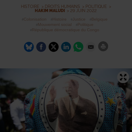
HISTOIRE
>
DROITS HUMAINS
>
POLITIQUE
>
HAKIM MALUDI
> 29 JUIN 2022
Colonisation
Histoire
Justice
Belgique
Mouvement social
Politique
République démocratique du Congo