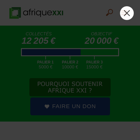
COLLECTÉS
OBJECTIF
12 205 €
20 000 €
|
|
|
PALIER 1
PALIER 2
PALIER 3
5000 €
10000 €
15000 €
FAIRE UN DON