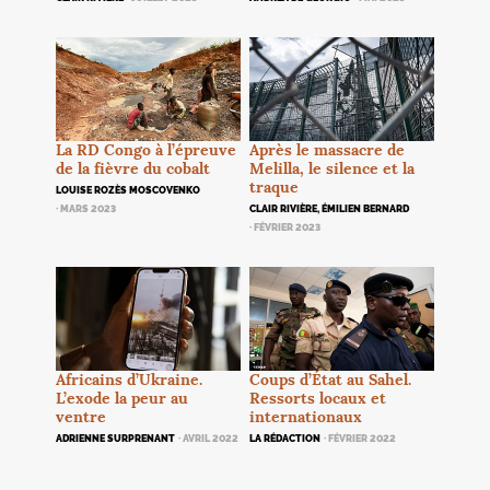
La
RD
Congo à l’épreuve
Après le massacre de
de la fièvre du cobalt
Melilla, le silence et la
traque
LOUISE ROZÈS MOSCOVENKO
· MARS 2023
CLAIR RIVIÈRE, ÉMILIEN BERNARD
· FÉVRIER 2023
Africains d’Ukraine.
Coups d’État au Sahel.
L’exode la peur au
Ressorts locaux et
ventre
internationaux
ADRIENNE SURPRENANT
· AVRIL 2022
LA RÉDACTION
· FÉVRIER 2022