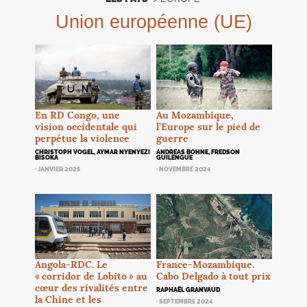
Union européenne (
UE
)
En
RD
Congo, une
Au Mozambique,
vision occidentale qui
l’Europe sur le pied de
perpétue la violence
guerre
CHRISTOPH VOGEL, AYMAR NYENYEZI
ANDREAS BOHNE, FREDSON
BISOKA
GUILENGUE
· JANVIER 2025
· NOVEMBRE 2024
Angola-
RDC
. Le
France-Mozambique.
«
corridor de Lobito
» au
Cabo Delgado à tout prix
cœur des rivalités entre
RAPHAËL GRANVAUD
la Chine et les
· SEPTEMBRE 2024