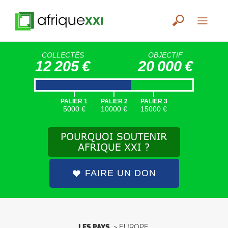
COLLECTÉS
OBJECTIF
12 205 €
20 000 €
|
|
|
PALIER 1
PALIER 2
PALIER 3
5000 €
10000 €
15000 €
FAIRE UN DON
LES PAYS
>
EUROPE