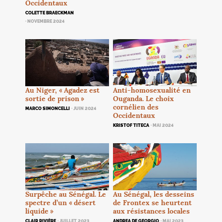
Occidentaux
COLETTE BRAECKMAN
· NOVEMBRE 2024
Anti-homosexualité en
Au Niger, «
Agadez est
Ouganda. Le choix
sortie de prison
»
cornélien des
MARCO SIMONCELLI
· JUIN 2024
Occidentaux
KRISTOF TITECA
· MAI 2024
Surpêche au Sénégal. Le
Au Sénégal, les desseins
spectre d’un «
désert
de Frontex se heurtent
liquide
»
aux résistances locales
CLAIR RIVIÈRE
· JUILLET 2023
ANDREA DE GEORGIO
· MAI 2023