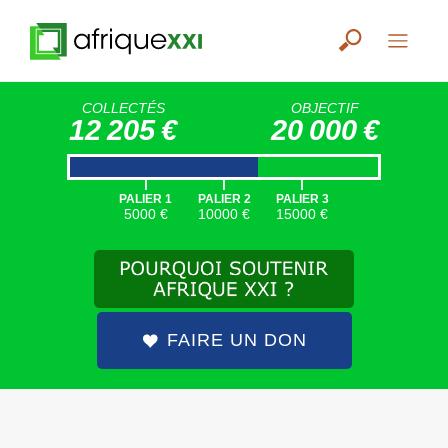
COLLECTÉS
OBJECTIF
12 205 €
20 000 €
|
|
|
PALIER 1
PALIER 2
PALIER 3
5000 €
10000 €
15000 €
FAIRE UN DON