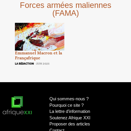
Forces armées maliennes
(
FAMA
)
Emmanuel Macron et la
Françafrique
LA RÉDACTION
· JUIN 2025
Qui sommes-nous
?
Pourquoi ce site
?
La lettre d’information
Soutenez Afrique
XXI
Proposer des articles
Contact