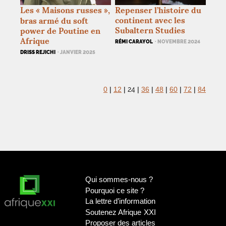
Les «
Maisons russes
»,
Repenser l’histoire du
continent avec les
bras armé du soft
Subaltern Studies
power de Poutine en
Afrique
RÉMI CARAYOL
· NOVEMBRE 2024
DRISS REJICHI
· JANVIER 2025
24
0
|
12
|
|
36
|
48
|
60
|
72
|
84
Qui sommes-nous
?
Pourquoi ce site
?
La lettre d’information
Soutenez Afrique
XXI
Proposer des articles