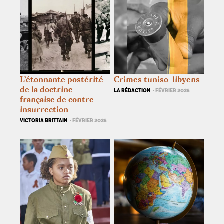
L’étonnante postérité
Crimes tuniso-libyens
de la doctrine
LA RÉDACTION
· FÉVRIER 2025
française de contre-
insurrection
VICTORIA BRITTAIN
· FÉVRIER 2025