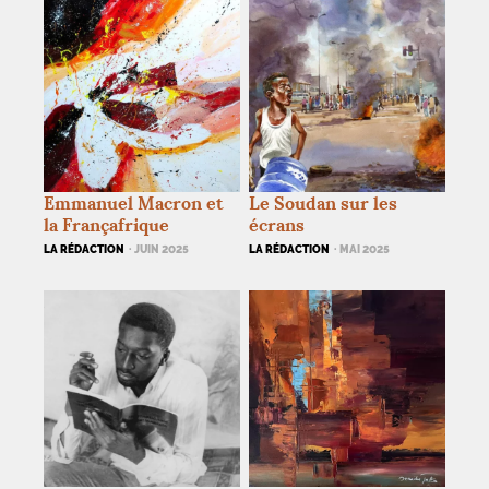
Emmanuel Macron et
Le Soudan sur les
la Françafrique
écrans
LA RÉDACTION
· JUIN 2025
LA RÉDACTION
· MAI 2025