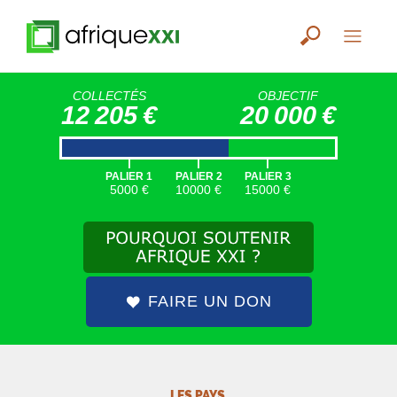
COLLECTÉS
OBJECTIF
12 205 €
20 000 €
|
|
|
PALIER 1
PALIER 2
PALIER 3
5000 €
10000 €
15000 €
FAIRE UN DON
LES PAYS