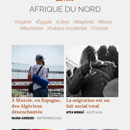
AFRIQUE DU NORD
Algérie
Égypte
Libye
Maghreb
Maroc
Mauritanie
Sahara occidental
Tunisie
À Murcie, en Espagne,
La migration est un
des Algériens
fait social total
désenchantés
ATFA MEMAÏ
· AOÛT 2025
NADIA ADDEZIO
· SEPTEMBRE 2025