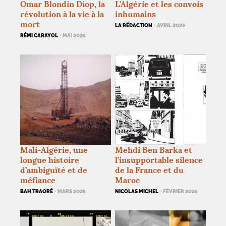
Omar Blondin Diop, la
L’Algérie et les convois
révolution à la vie à la
inhumains
mort
LA RÉDACTION
· AVRIL 2025
RÉMI CARAYOL
· MAI 2025
Mali-Algérie, une
Mehdi Ben Barka et
longue histoire
l’insupportable silence
d’ambiguïté et de
de la France et du
méfiance
Maroc
BAH TRAORÉ
· MARS 2025
NICOLAS MICHEL
· FÉVRIER 2025