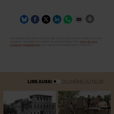
Les articles présentés sur notre site sont soumis au droit d’auteur. Si vous
souhaitez reproduire ou traduire un article d’Afrique XXI,
merci de nous
contacter préalablement
pour obtenir l’autorisation de(s) auteur.e.s.
LIRE AUSSI
DU MÊME AUTEUR