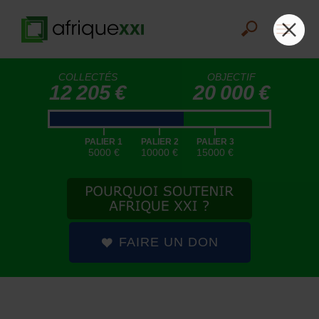
COLLECTÉS
OBJECTIF
12 205 €
20 000 €
|
|
|
PALIER 1
PALIER 2
PALIER 3
5000 €
10000 €
15000 €
FAIRE UN DON