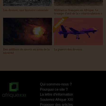
Les drones, une histoire coloniale
Militaires français en Afrique. Le
trompe-l’œil de la «
réarticulation
»
La guerre des drones
Des milliers de morts au nom de la
sécurité
Qui sommes-nous
?
Pourquoi ce site
?
La lettre d’information
Soutenez Afrique
XXI
Proposer des articles