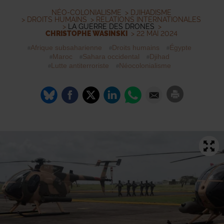
NÉO-COLONIALISME
>
DJIHADISME
>
DROITS HUMAINS
>
RELATIONS INTERNATIONALES
>
LA GUERRE DES DRONES
>
CHRISTOPHE WASINSKI
> 22 MAI 2024
Afrique subsaharienne
Droits humains
Égypte
Maroc
Sahara occidental
Djihad
Lutte antiterroriste
Néocolonialisme