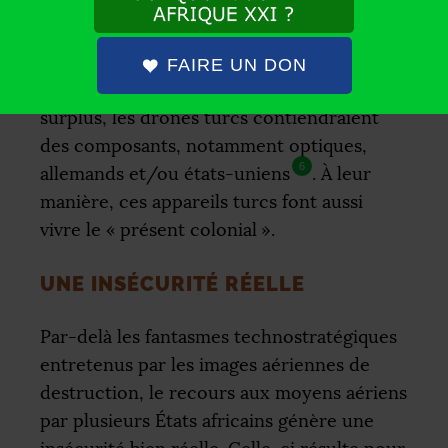
fournisseurs d’armes français
. Il ne faut
cependant pas perdre de vue le fait que les
constructeurs de drones turcs se sont
FAIRE UN DON
5
inspirés de l’industrie israélienne
. Au
surplus, les drones turcs contiendraient
des composants, notamment optiques,
6
allemands et/ou états-uniens
. À leur
manière, ces appareils turcs font aussi
vivre le «
présent colonial
».
UNE INSÉCURITÉ RÉELLE
Par-delà les fantasmes technostratégiques
entretenus par les images aériennes de
destruction, le recours aux moyens aériens
par plusieurs États africains génère une