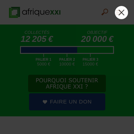
COLLECTÉS
OBJECTIF
12 205 €
20 000 €
|
|
|
PALIER 1
PALIER 2
PALIER 3
5000 €
10000 €
15000 €
FAIRE UN DON