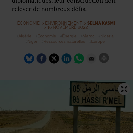
diplomatiques, leur construction doit
relever de nombreux défis.
ÉCONOMIE
>
ENVIRONNEMENT
>
SELMA KASMI
> 16 NOVEMBRE 2022
Algérie
Économie
Énergie
Maroc
Nigeria
Niger
Ressources naturelles
Europe