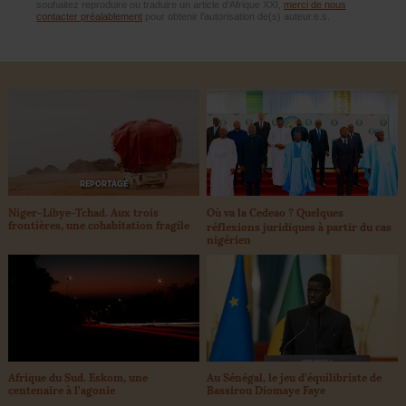
souhaitez reproduire ou traduire un article d’Afrique XXI,
merci de nous
contacter préalablement
pour obtenir l’autorisation de(s) auteur.e.s.
REPORTAGE
Niger-Libye-Tchad. Aux trois
Où va la Cedeao
? Quelques
frontières, une cohabitation fragile
réflexions juridiques à partir du cas
nigérien
Afrique du Sud. Eskom, une
Au Sénégal, le jeu d’équilibriste de
centenaire à l’agonie
Bassirou Diomaye Faye