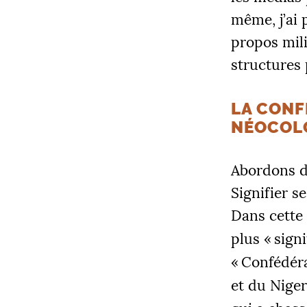
même, j’ai 
propos mili
structures 
LA CONF
NÉOCOL
Abordons d
Signifier s
Dans cette 
plus «
signi
«
Confédéra
et du Niger.