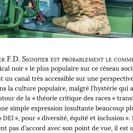
er
F.D.
Signifier est probablement le comm
ical noir
» le plus populaire sur ce réseau soci
t un canal très accessible sur une perspectiv
s la culture populaire, malgré l’hystérie qui 
utour de la «
théorie critique des races
» tran
une simple expression insultante beaucoup pl
«
DEI
», pour «
diversité, équité et inclusion
».
t pas d’accord avec son point de vue, il est