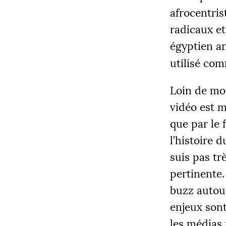
afrocentris
radicaux et
égyptien an
utilisé com
Loin de moi
vidéo est 
que par le 
l’histoire 
suis pas tr
pertinente.
buzz autour
enjeux son
les médias 