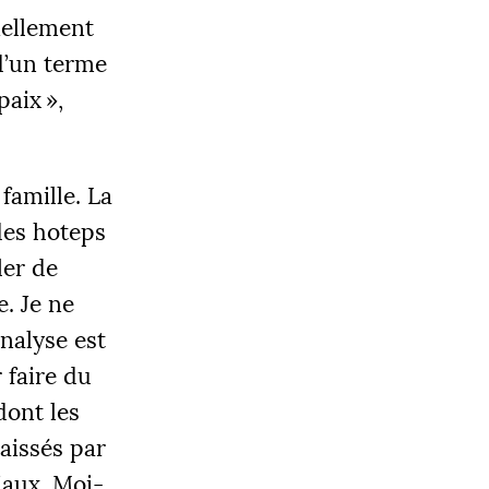
iellement
d’un terme
paix
»,
famille. La
des hoteps
ler de
e. Je ne
analyse est
 faire du
dont les
aissés par
iaux. Moi-