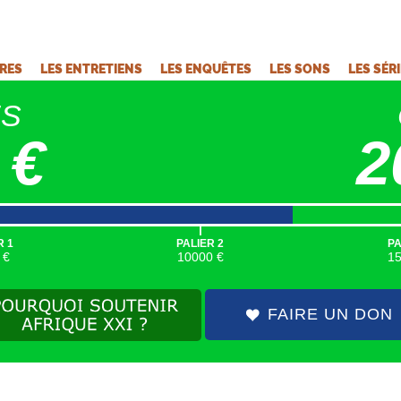
VRES
LES ENTRETIENS
LES ENQUÊTES
LES SONS
LES SÉR
ÉS
 €
2
|
R 1
PALIER 2
PA
 €
10000 €
1
FAIRE UN DON