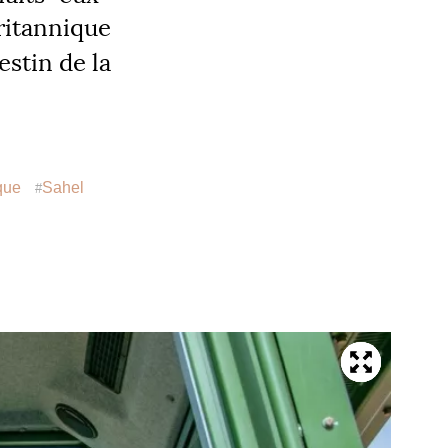
britannique
estin de la
que
Sahel