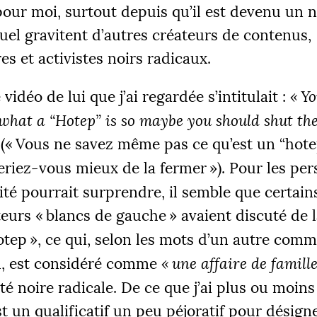
pour moi, surtout depuis qu’il est devenu un 
el gravitent d’autres créateurs de contenus,
res et activistes noirs radicaux.
vidéo de lui que j’ai regardée s’intitulait :
«
Yo
ÉS
hat a “Hotep” is so maybe you should shut the
 €
2
(«
Vous ne savez même pas ce qu’est un “hot
eriez-vous mieux de la fermer
»). Pour les pe
lité pourrait surprendre, il semble que certain
|
eurs «
blancs de gauche
» avaient discuté de 
R 1
PALIER 2
PA
 €
10000 €
1
otep
», ce qui, selon les mots d’un autre com
al, est considéré comme
«
une affaire de famill
FAIRE UN DON
 noire radicale. De ce que j’ai plus ou moins
st un qualificatif un peu péjoratif pour désign