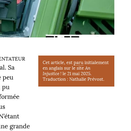
entateur
Cet article, est
paru
initialement
al. Sa
en anglais sur le site
An
Injustice
!
le 21 mai 2025.
e peu
Traduction : Nathalie Prévost.
a pu
sformée
us
 N’étant
 une grande