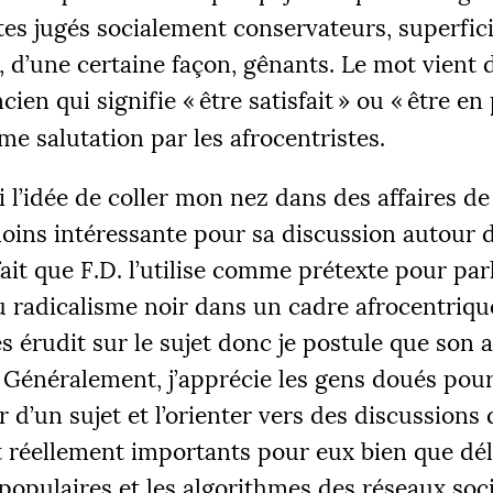
tes jugés socialement conservateurs, superfic
, d’une certaine façon, gênants. Le mot vient 
cien qui signifie «
être satisfait
» ou «
être en 
me salutation par les afrocentristes.
 l’idée de coller mon nez dans des affaires de 
moins intéressante pour sa discussion autour 
fait que
F.D.
l’utilise comme prétexte pour par
du radicalisme noir dans un cadre afrocentriqu
ès érudit sur le sujet donc je postule que son 
 Généralement, j’apprécie les gens doués pour
 d’un sujet et l’orienter vers des discussions 
t réellement importants pour eux bien que dél
populaires et les algorithmes des réseaux soc