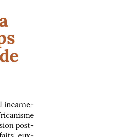
la
ps
 de
l incarne-
icanisme
usion post-
faits eux-