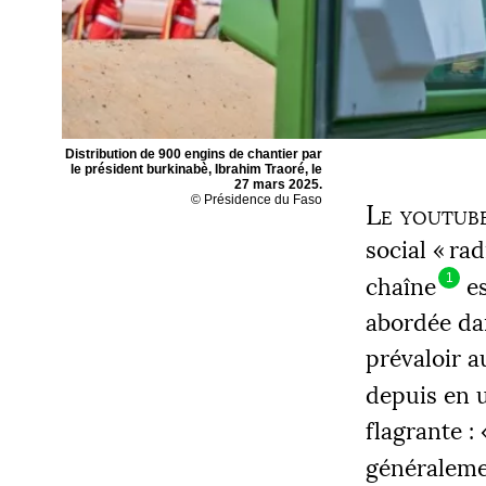
Distribution de 900 engins de chantier par
le président burkinabè, Ibrahim Traoré, le
27 mars 2025.
© Présidence du Faso
Le youtub
social «
rad
1
chaîne
es
abordée dan
prévaloir a
depuis en 
flagrante : 
généralemen