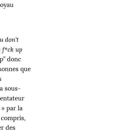
noyau
u don’t
OBJECTIF
 f*ck up
0 000 €
ep” donc
rsonnes que
s
|
la sous-
LIER 3
5000 €
mentateur
e
»
par la
 compris,
er des