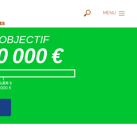
MENU
IES
OBJECTIF
0 000 €
|
LIER 3
5000 €