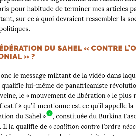
pris pour habitude de terminer mes articles p
tant, sur ce à quoi devraient ressembler la soc
politiques.
ÉDÉRATION DU SAHEL «
CONTRE L’
ONIAL
»
?
onc le message militant de la vidéo dans laqu
e qualifie lui-même de panafricaniste révoluti
veine, le «
mouvement de libération
» le plus 
ficatif
» qu’il mentionne est ce qu’il appelle la
2
tion du Sahel
»
, constituée du Burkina Fas
 Il la qualifie de
«
coalition contre l’ordre néoc