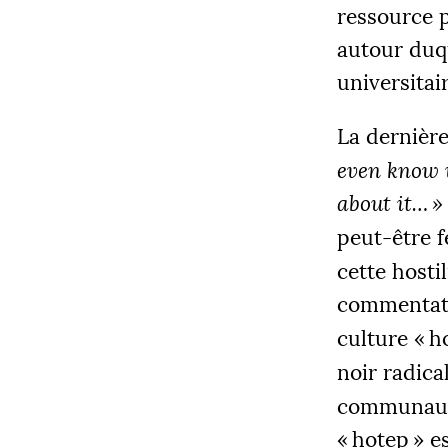
ressource 
autour duqu
universitai
La dernière 
COLLECT
even know w
12 205
about it…
»
peut-être f
cette hosti
|
commentat
PALIE
5000
culture «
h
noir radic
communauté
«
hotep
» e