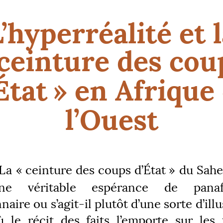
’hyperréalité et 
ceinture des cou
État
» en Afrique
l’Ouest
La «
ceinture des coups d’État
» du Sahe
une véritable espérance de panafr
naire ou s’agit-il plutôt d’une sorte d’ill
où le récit des faits l’emporte sur les 