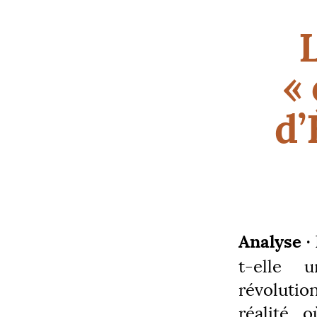
L
«
d’
Analyse ·
t-elle 
révolution
réalité, 