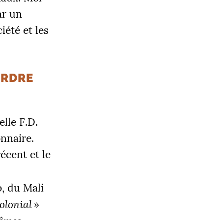
ar un
iété et les
ORDRE
elle
F.D.
onnaire.
récent et le
o, du Mali
olonial
»