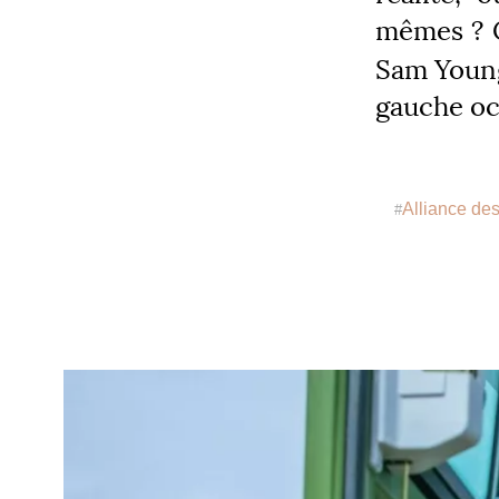
mêmes
? 
Sam Young,
gauche oc
Alliance de