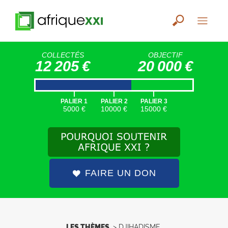
COLLECTÉS
OBJECTIF
12 205 €
20 000 €
|
|
|
PALIER 1
PALIER 2
PALIER 3
5000 €
10000 €
15000 €
FAIRE UN DON
LES THÈMES
>
DJIHADISME