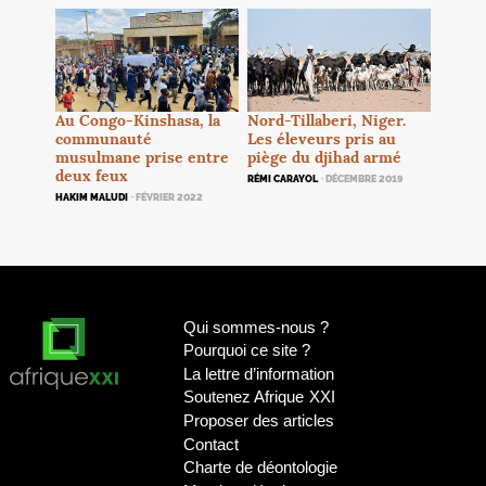
Au Congo-Kinshasa, la
Nord-Tillaberi, Niger.
communauté
Les éleveurs pris au
musulmane prise entre
piège du djihad armé
deux feux
RÉMI CARAYOL
· DÉCEMBRE 2019
HAKIM MALUDI
· FÉVRIER 2022
Qui sommes-nous
?
Pourquoi ce site
?
La lettre d’information
Soutenez Afrique
XXI
Proposer des articles
Contact
Charte de déontologie