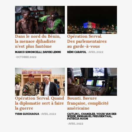
Opération Serval.
Dans le nord du Bénin,
Des parlementaires
la menace djihadiste
au garde-à-vous
n’est plus fantôme
RÉMI CARAYOL
· AVRIL 2022
MARCO SIMONCELLI, DAVIDE LEMMI
· OCTOBRE 2022
Opération Serval. Quand
Bounti. Bavure
la diplomatie sert à faire
française, complicité
la guerre
américaine
YVAN GUICHAOUA
· AVRIL 2022
CAITLIN L. CHANDLER, YOURI VAN DER
WEIDE, EMMANUEL FREUDENTHAL,
PATRICIA HUON
· AVRIL 2022