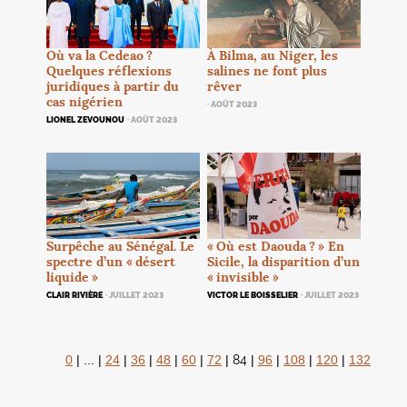
Où va la Cedeao
?
À Bilma, au Niger, les
Quelques réflexions
salines ne font plus
juridiques à partir du
rêver
cas nigérien
· AOÛT 2023
LIONEL ZEVOUNOU
· AOÛT 2023
Surpêche au Sénégal. Le
«
Où est Daouda
?
» En
spectre d’un «
désert
Sicile, la disparition d’un
liquide
»
«
invisible
»
CLAIR RIVIÈRE
· JUILLET 2023
VICTOR LE BOISSELIER
· JUILLET 2023
84
0
|
...
|
24
|
36
|
48
|
60
|
72
|
|
96
|
108
|
120
|
132