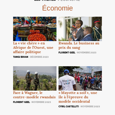
Économie
Rwanda. Le business au
La «
vie chère
» en
prix du sang
Afrique de l’Ouest, une
affaire politique
FLORENT GEEL
· NOVEMBRE 2023
TANGI BIHAN
· DÉCEMBRE 2023
Face à Wagner, le
«
Mayotte a soif
», une
contre-modèle rwandais
île à l’épreuve du
modèle occidental
FLORENT GEEL
· NOVEMBRE 2023
CYRIL CASTELLITI
· NOVEMBRE 2023