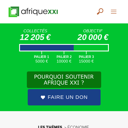
COLLECTÉS
OBJECTIF
12 205 €
20 000 €
|
|
|
PALIER 1
PALIER 2
PALIER 3
5000 €
10000 €
15000 €
FAIRE UN DON
LES THÈMES
>
ÉCONOMIE