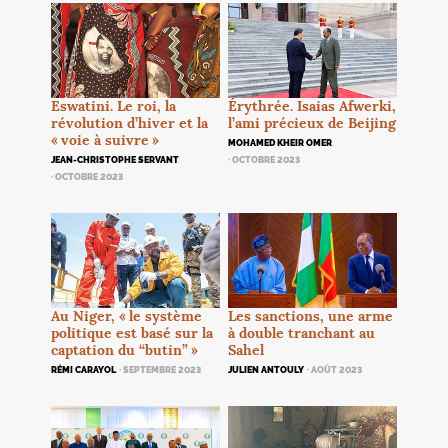
Érythrée. Isaias Afwerki,
Eswatini. Le roi, la
l’ami précieux de Beijing
révolution d’hiver et la
«
voie à suivre
»
MOHAMED KHEIR OMER
· OCTOBRE 2023
JEAN-CHRISTOPHE SERVANT
· OCTOBRE 2023
Au Niger, «
le système
Les sanctions, une arme
politique est basé sur la
à double tranchant au
captation du “butin”
»
Sahel
RÉMI CARAYOL
· SEPTEMBRE 2023
JULIEN ANTOULY
· AOÛT 2023