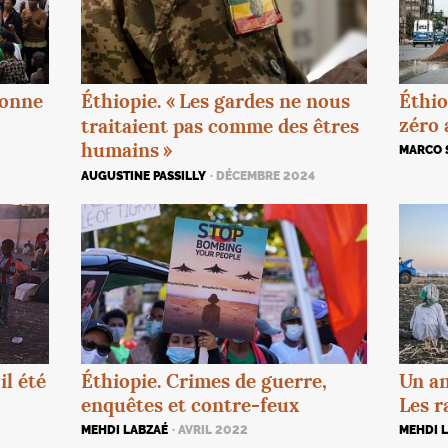
Éthiopie. «
Les gardes ne nous
sonne
Éthio
zéro 
traitaient pas comme des êtres
humains
»
MARCO 
AUGUSTINE PASSILLY
· DÉCEMBRE 2024
Un an
il été
Éthiopie. Crimes de guerre,
Les r
enquêtes et contre-feux
MEHDI 
MEHDI LABZAÉ
· AVRIL 2022