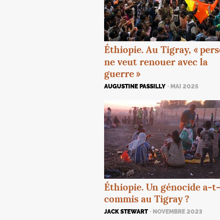
Éthiopie. Au Tigray, «
per
ne veut renouer avec la
guerre
»
AUGUSTINE PASSILLY
· MAI 2025
Éthiopie. Un génocide a-t-
commis au Tigray
?
JACK STEWART
· NOVEMBRE 2023