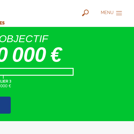
MENU
IES
OBJECTIF
0 000 €
|
LIER 3
5000 €