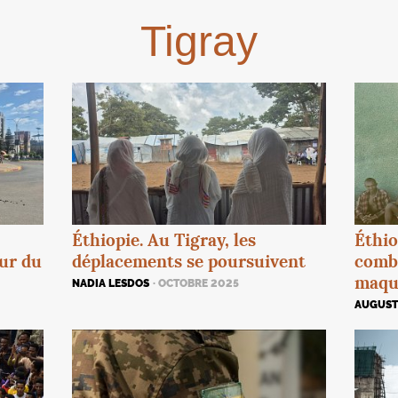
Tigray
Éthiopie. Au Tigray, les
Éthio
ur du
déplacements se poursuivent
comba
maqu
NADIA LESDOS
· OCTOBRE 2025
AUGUSTI