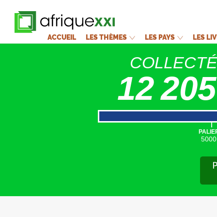
ACCUEIL
LES THÈMES
LES PAYS
LES LI
COLLECT
12 205
|
PALIE
5000