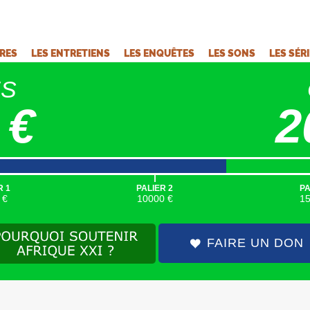
VRES
LES ENTRETIENS
LES ENQUÊTES
LES SONS
LES SÉR
ÉS
 €
2
|
R 1
PALIER 2
PA
 €
10000 €
1
FAIRE UN DON