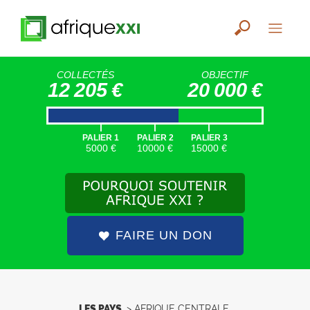
COLLECTÉS
OBJECTIF
12 205 €
20 000 €
|
|
|
PALIER 1
PALIER 2
PALIER 3
5000 €
10000 €
15000 €
FAIRE UN DON
LES PAYS
>
AFRIQUE CENTRALE