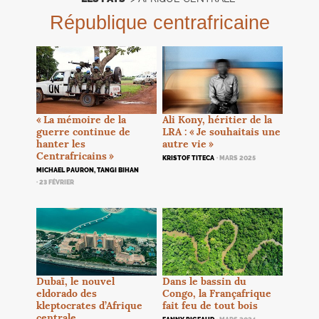
République centrafricaine
«
La mémoire de la
Ali Kony, héritier de la
guerre continue de
LRA
: «
Je souhaitais une
hanter les
autre vie
»
Centrafricains
»
KRISTOF TITECA
· MARS 2025
MICHAEL PAURON, TANGI BIHAN
· 23 FÉVRIER
Dubaï, le nouvel
Dans le bassin du
eldorado des
Congo, la Françafrique
kleptocrates d’Afrique
fait feu de tout bois
centrale