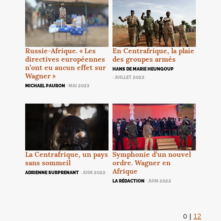
Russie-Afrique. «
Les
En Centrafrique, la plaie
directives européennes
des groupes armés
n’ont eu aucun effet sur
HANS DE MARIE HEUNGOUP
Wagner
»
· JUILLET 2022
MICHAEL PAURON
· MAI 2023
Symphonie d’un nouvel
La Centrafrique, un pays
ordre. Wagner en
sans sommeil
Afrique
ADRIENNE SURPRENANT
· JUIN 2022
LA RÉDACTION
· JUIN 2022
0
|
12