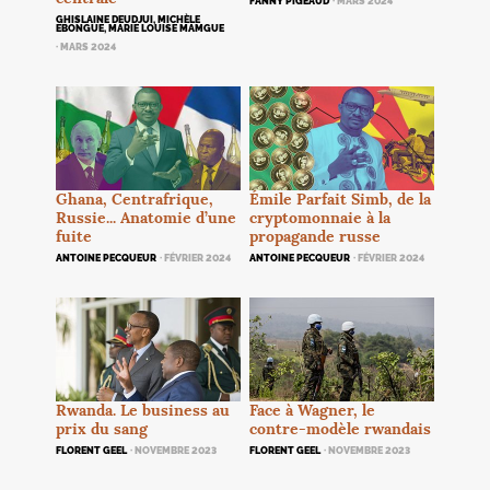
FANNY PIGEAUD
· MARS 2024
GHISLAINE DEUDJUI, MICHÈLE
EBONGUE, MARIE LOUISE MAMGUE
· MARS 2024
Ghana, Centrafrique,
Émile Parfait Simb, de la
Russie... Anatomie d’une
cryptomonnaie à la
fuite
propagande russe
ANTOINE PECQUEUR
· FÉVRIER 2024
ANTOINE PECQUEUR
· FÉVRIER 2024
Face à Wagner, le
Rwanda. Le business au
contre-modèle rwandais
prix du sang
FLORENT GEEL
· NOVEMBRE 2023
FLORENT GEEL
· NOVEMBRE 2023