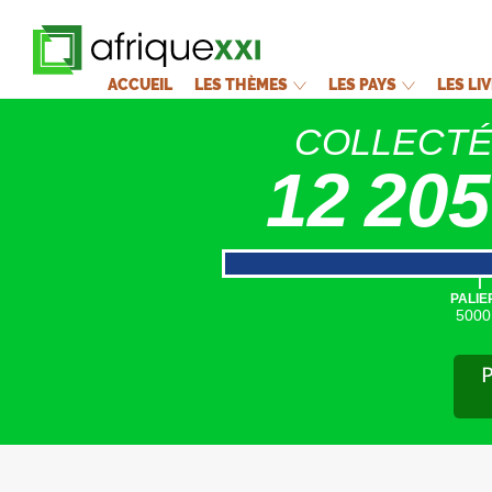
ACCUEIL
LES THÈMES
LES PAYS
LES LI
COLLECT
12 205
|
PALIE
5000