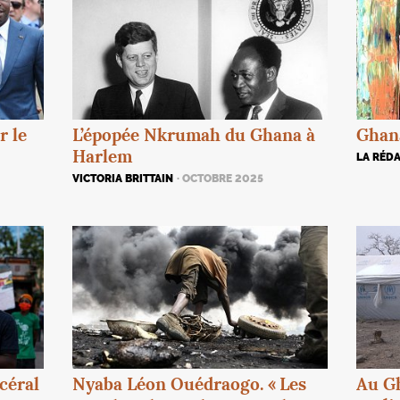
r le
L’épopée Nkrumah du Ghana à
Ghan
Harlem
LA RÉD
VICTORIA BRITTAIN
· OCTOBRE 2025
céral
Au Gh
Nyaba Léon Ouédraogo. «
Les