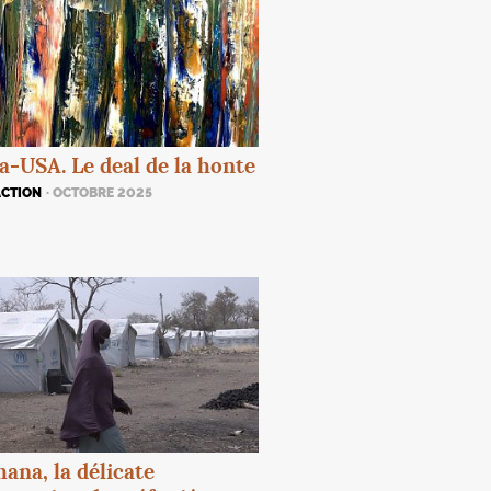
a-
USA
. Le deal de la honte
ACTION
· OCTOBRE 2025
ana, la délicate