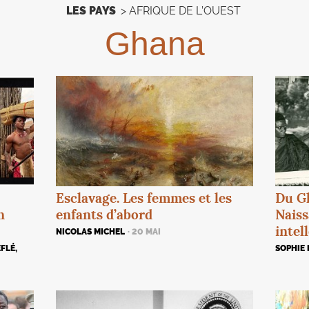
LES PAYS
>
AFRIQUE DE L’OUEST
Ghana
Du Gh
Esclavage. Les femmes et les
n
Naiss
enfants d’abord
intel
NICOLAS MICHEL
· 20 MAI
FLÉ,
SOPHIE