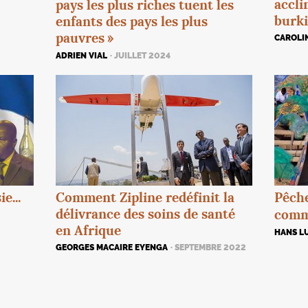
accli
pays les plus riches tuent les
burk
enfants des pays les plus
pauvres
»
CAROLI
ADRIEN VIAL
· JUILLET 2024
e...
Comment Zipline redéfinit la
Pêche
délivrance des soins de santé
comme
en Afrique
HANS L
GEORGES MACAIRE EYENGA
· SEPTEMBRE 2022