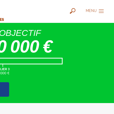
MENU
IES
OBJECTIF
0 000 €
|
LIER 3
5000 €