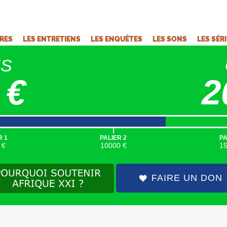
VRES
LES ENTRETIENS
LES ENQUÊTES
LES SONS
LES SÉR
ÉS
 €
2
|
R 1
PALIER 2
PA
 €
10000 €
1
FAIRE UN DON