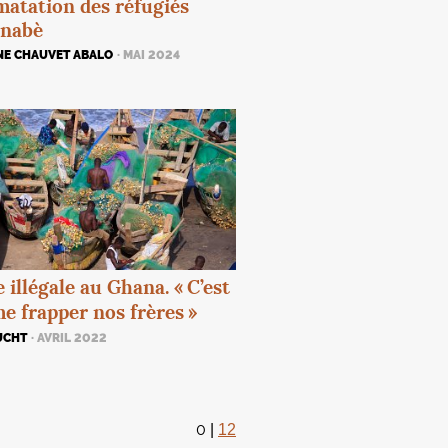
matation des réfugiés
inabè
NE CHAUVET ABALO
· MAI 2024
 illégale au Ghana. «
C’est
 frapper nos frères
»
UCHT
· AVRIL 2022
0
|
12