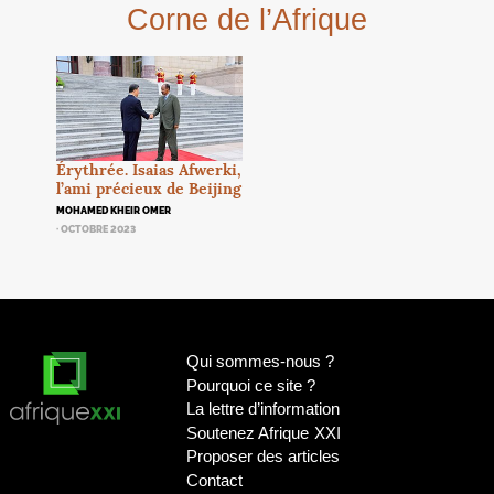
Corne de l’Afrique
Érythrée. Isaias Afwerki,
l’ami précieux de Beijing
MOHAMED KHEIR OMER
· OCTOBRE 2023
Qui sommes-nous
?
Pourquoi ce site
?
La lettre d’information
Soutenez Afrique
XXI
Proposer des articles
Contact