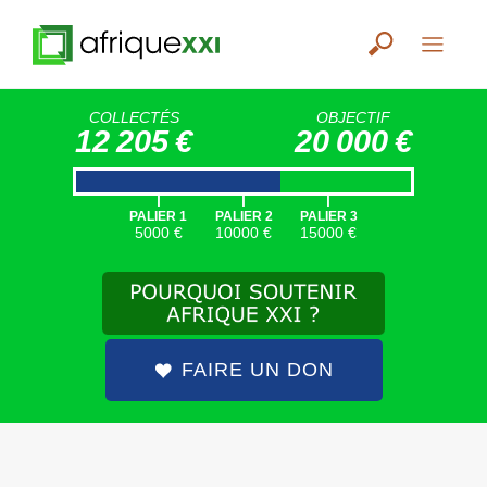
COLLECTÉS
OBJECTIF
12 205 €
20 000 €
|
|
|
PALIER 1
PALIER 2
PALIER 3
5000 €
10000 €
15000 €
FAIRE UN DON