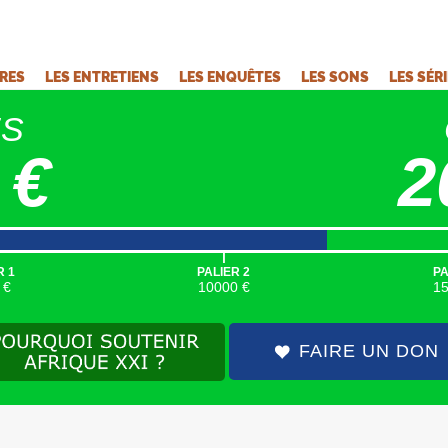
VRES
LES ENTRETIENS
LES ENQUÊTES
LES SONS
LES SÉR
ÉS
 €
2
|
R 1
PALIER 2
PA
 €
10000 €
1
FAIRE UN DON