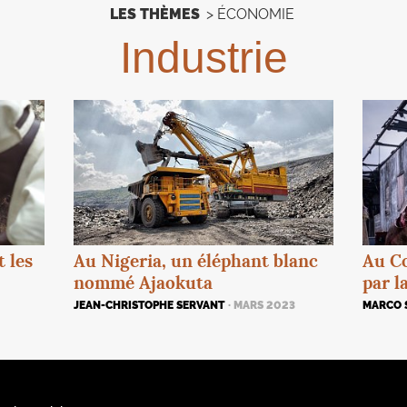
LES THÈMES
>
ÉCONOMIE
Industrie
 les
Au Nigeria, un éléphant blanc
Au Co
nommé Ajaokuta
par l
JEAN-CHRISTOPHE SERVANT
· MARS 2023
MARCO 