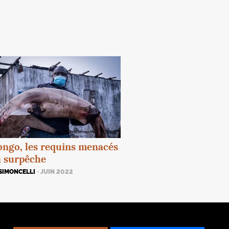
ngo, les requins menacés
a surpêche
SIMONCELLI
· JUIN 2022