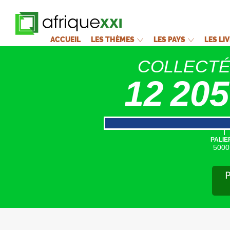
ACCUEIL
LES THÈMES
LES PAYS
LES LI
COLLECT
12 205
|
PALIE
5000