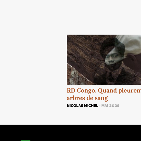
RD
Congo. Quand pleurent
arbres de sang
NICOLAS MICHEL
· MAI 2025