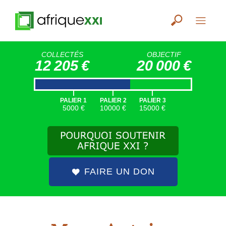
COLLECTÉS
OBJECTIF
12 205 €
20 000 €
|
|
|
PALIER 1
PALIER 2
PALIER 3
5000 €
10000 €
15000 €
FAIRE UN DON