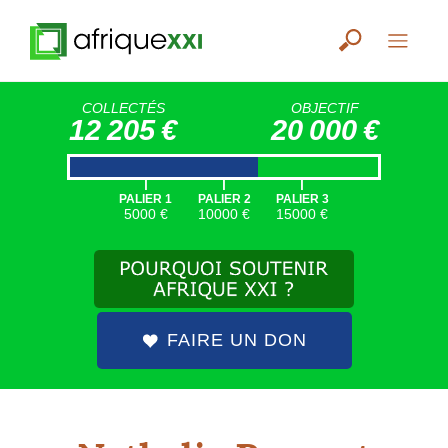
COLLECTÉS
OBJECTIF
12 205 €
20 000 €
|
|
|
PALIER 1
PALIER 2
PALIER 3
5000 €
10000 €
15000 €
FAIRE UN DON