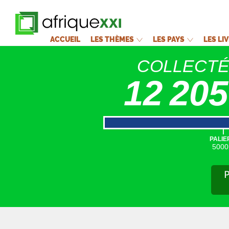
ACCUEIL
LES THÈMES
LES PAYS
LES LI
COLLECT
12 205
|
PALIE
5000