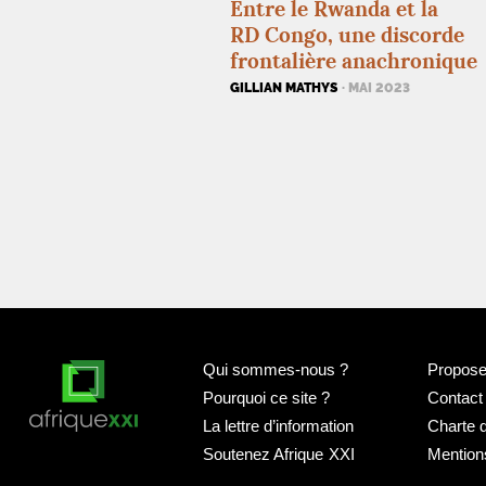
Entre le Rwanda et la
RD
Congo, une discorde
frontalière anachronique
GILLIAN MATHYS
· MAI 2023
Qui sommes-nous
?
Proposer
Pourquoi ce site
?
Contact
La lettre d’information
Charte 
Soutenez Afrique
XXI
Mention