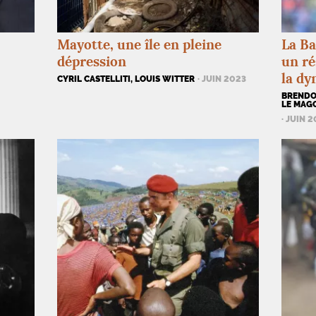
Mayotte, une île en pleine
La Ba
dépression
un ré
la dy
CYRIL CASTELLITI, LOUIS WITTER
· JUIN 2023
BRENDO
LE MAG
· JUIN 