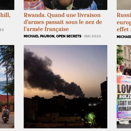
ill,
Rwanda. Quand une livraison
Russi
d’armes passait sous le nez de
europ
l’armée française
effet
023
MICHAEL PAURON, OPEN SECRETS
· MAI 2023
MICHAE