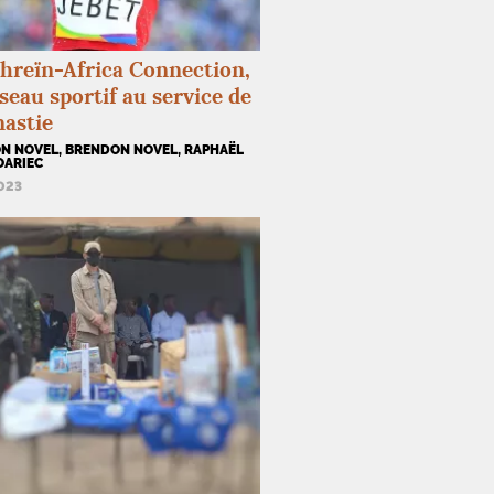
hreïn-Africa Connection,
seau sportif au service de
nastie
N NOVEL, BRENDON NOVEL, RAPHAËL
OARIEC
2023