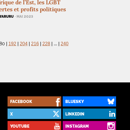
rique de l’Est, les
LGBT
ertes et profits politiques
WARURU
· MAI 2023
80
|
192
|
204
|
216
|
228
|
...
|
240
FACEBOOK
BLUESKY
X
LINKEDIN
YOUTUBE
INSTAGRAM