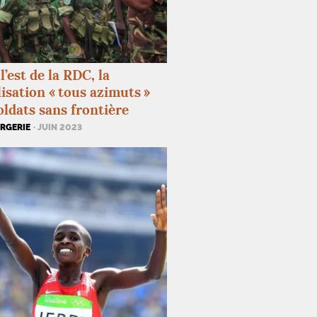
l’est de la
RDC
, la
isation «
tous azimuts
»
oldats sans frontière
ORGERIE
· JUIN 2023