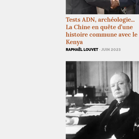
Tests
ADN
, archéologie...
La Chine en quête d’une
histoire commune avec le
Kenya
RAPHAËL LOUVET
· JUIN 2023