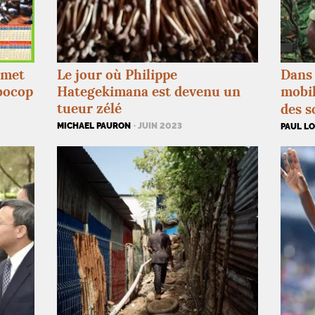
 met
Le jour où Philippe
Dans 
bocop
Hategekimana est devenu un
mobil
tueur zélé
des s
MICHAEL PAURON
· JUIN 2023
PAUL L