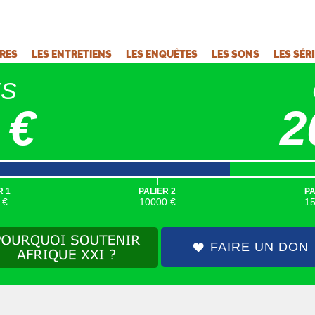
VRES
LES ENTRETIENS
LES ENQUÊTES
LES SONS
LES SÉR
ÉS
 €
2
|
R 1
PALIER 2
PA
 €
10000 €
1
FAIRE UN DON