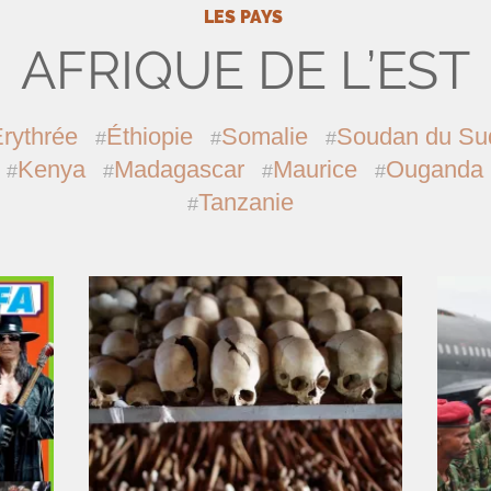
LES PAYS
AFRIQUE DE L’EST
rythrée
Éthiopie
Somalie
Soudan du Su
Kenya
Madagascar
Maurice
Ouganda
Tanzanie