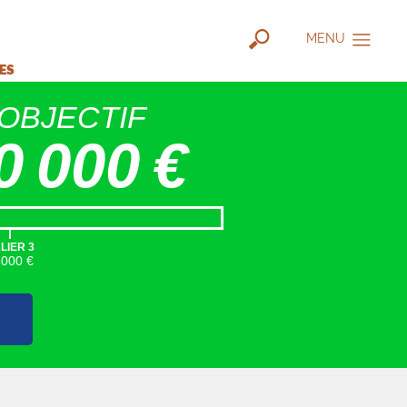
MENU
IES
OBJECTIF
0 000 €
|
LIER 3
5000 €