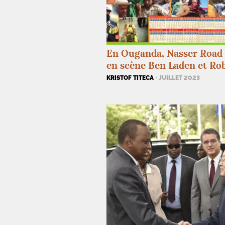
En Ouganda, Nasser Road
en scène Ben Laden et Ro
KRISTOF TITECA
· JUILLET 2023