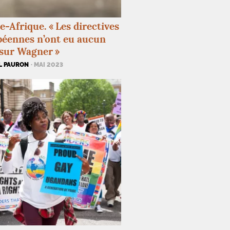
e-Afrique. «
Les directives
éennes n’ont eu aucun
 sur Wagner
»
L PAURON
· MAI 2023