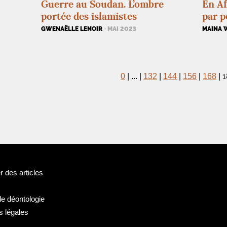
Guerre au Soudan. L’ombre
En Af
portée des islamistes
par p
GWENAËLLE LENOIR
· MAI 2023
MAINA 
1
0
|
...
|
132
|
144
|
156
|
168
|
 des articles
de déontologie
s légales