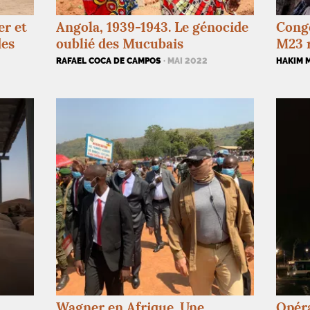
er et
Angola, 1939-1943. Le génocide
Congo
des
oublié des Mucubais
M23 r
RAFAEL COCA DE CAMPOS
· MAI 2022
HAKIM 
Wagner en Afrique. Une
Opéra