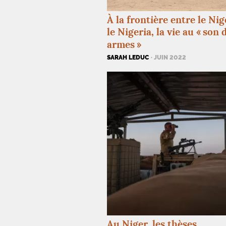
À la frontière entre le Nig
le Nigeria, la vie au «
son 
armes
»
SARAH LEDUC
· JUIN 2022
Au Niger, les thèses