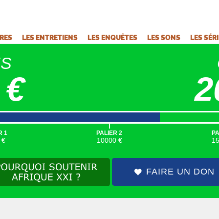
VRES
LES ENTRETIENS
LES ENQUÊTES
LES SONS
LES SÉR
ÉS
 €
2
|
R 1
PALIER 2
PA
 €
10000 €
1
FAIRE UN DON