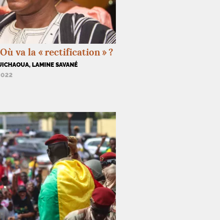
 Où va la «
rectification
»
?
UICHAOUA, LAMINE SAVANÉ
2022