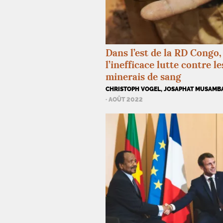
Dans l’est de la
RD
Congo,
l’inefficace lutte contre le
minerais de sang
CHRISTOPH VOGEL, JOSAPHAT MUSAMB
· AOÛT 2022