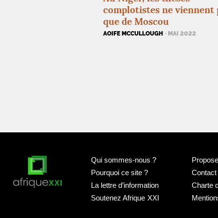
complotistes ne viennent 
que de Moscou
AOIFE MCCULLOUGH
· MAI 2022
Qui sommes-nous
?
Proposer
Pourquoi ce site
?
Contact
La lettre d’information
Charte 
Soutenez Afrique
XXI
Mention