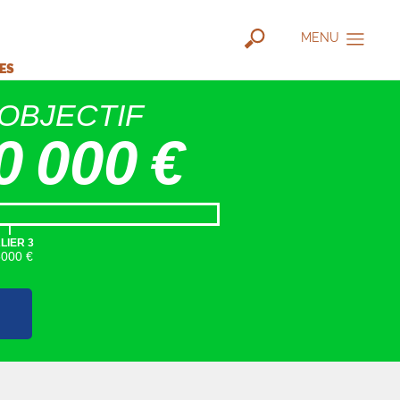
MENU
IES
OBJECTIF
0 000 €
|
LIER 3
5000 €