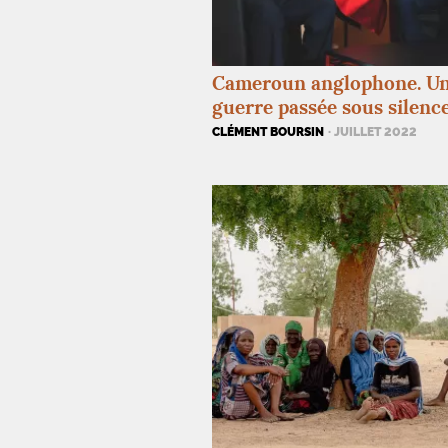
Cameroun anglophone. U
guerre passée sous silenc
CLÉMENT BOURSIN
· JUILLET 2022