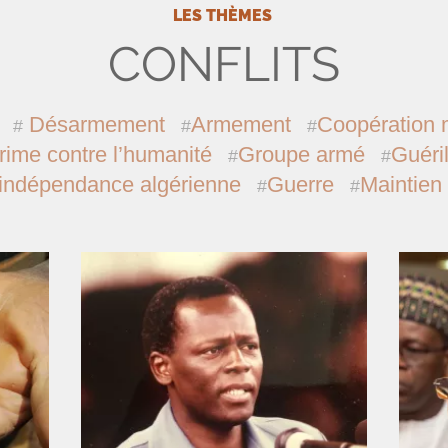
LES THÈMES
CONFLITS
Désarmement
Armement
Coopération m
rime contre l’humanité
Groupe armé
Guéril
’indépendance algérienne
Guerre
Maintien 