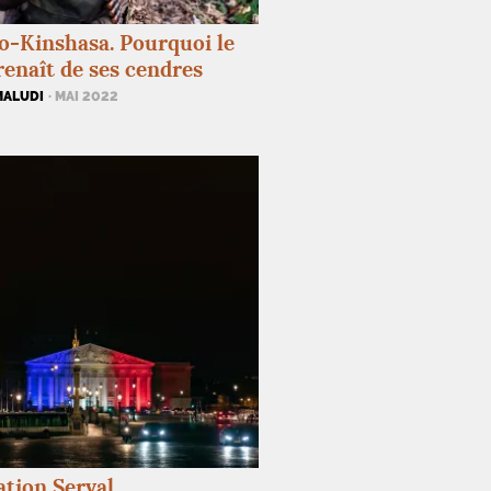
-Kinshasa. Pourquoi le
enaît de ses cendres
MALUDI
· MAI 2022
tion Serval.