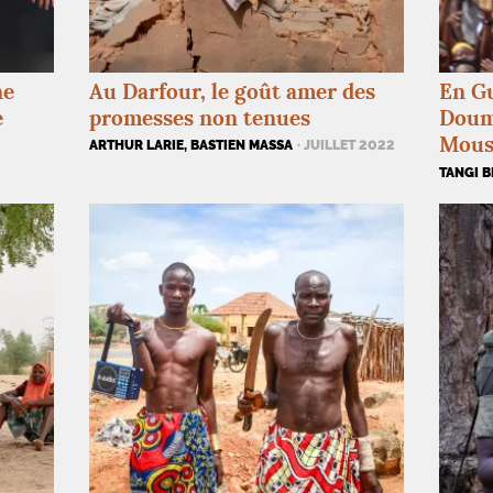
ne
Au Darfour, le goût amer des
En G
e
promesses non tenues
Doumb
Mous
ARTHUR LARIE, BASTIEN MASSA
· JUILLET 2022
TANGI B