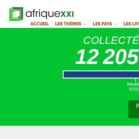
ACCUEIL
LES THÈMES
LES PAYS
LES LI
COLLECT
12 205
|
PALIE
5000