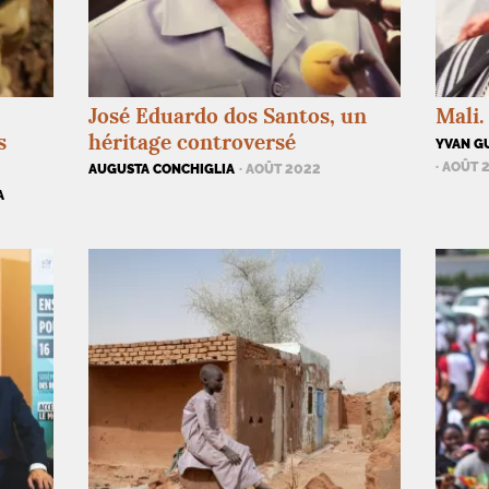
José Eduardo dos Santos, un
Mali.
s
héritage controversé
YVAN G
· AOÛT 
AUGUSTA CONCHIGLIA
· AOÛT 2022
A