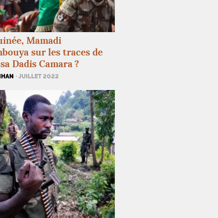
uinée, Mamadi
ouya sur les traces de
sa Dadis Camara
?
IHAN
· JUILLET 2022