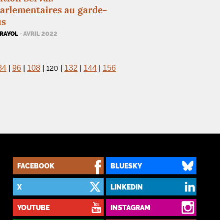
arlementaires au garde-
us
ARAYOL
· AVRIL 2022
120
84
|
96
|
108
|
|
132
|
144
|
156
FACEBOOK
BLUESKY
X
LINKEDIN
YOUTUBE
INSTAGRAM