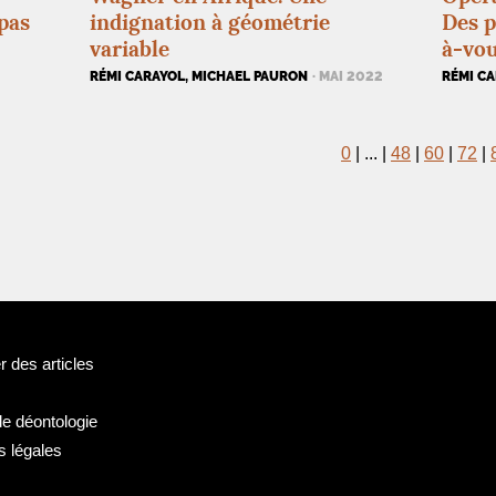
pas
indignation à géométrie
Des p
variable
à-vo
RÉMI CARAYOL, MICHAEL PAURON
· MAI 2022
RÉMI C
0
|
...
|
48
|
60
|
72
|
 des articles
de déontologie
s légales